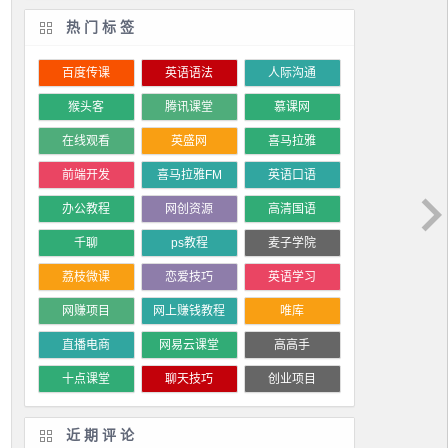
热门标签
百度传课
英语语法
人际沟通
猴头客
腾讯课堂
慕课网
在线观看
英盛网
喜马拉雅
前端开发
喜马拉雅FM
英语口语
办公教程
网创资源
高清国语
千聊
ps教程
麦子学院
荔枝微课
恋爱技巧
英语学习
网赚项目
网上赚钱教程
唯库
直播电商
网易云课堂
高高手
十点课堂
聊天技巧
创业项目
近期评论