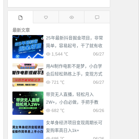
最新文章
25年最新抖音掘金项目，非常
简单，容易起号，干了就有收
益那种
1,544 ℃
06/27
用AI制作电影不是梦，小白学
会后轻松熟练上手，变现方式
多样，日入2张+
721 ℃
06/27
带货无人直播，轻松月入
2W+，小白必做，手把手教
学，无脑操作(附学习资料)
682 ℃
06/26
女单身经济项目变现周期长可
复购率高日入1k+
695 ℃
06/26