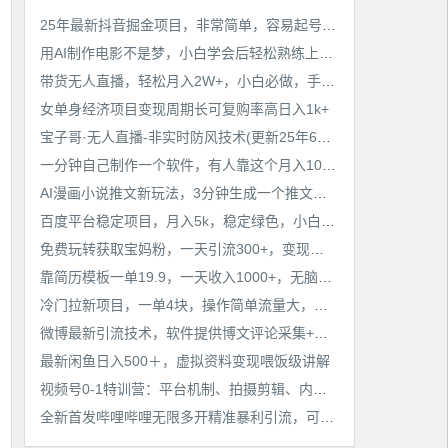
25年最新抖音掘金项目，非常简单，容易起号，干了就有收益那种
工作也轻松了！
用AI制作电影不是梦，小白学会后轻松熟练上手，变现方式多样，日入2张+
带货无人直播，轻松月入2W+，小白必做，手把手教学，无脑操作(附学习资料)
女单身经济项目变现周期长可复购率高日入1k+
宝子哥·无人直播-非实时防风技术(更新25年6月)无人半无人直播
一分钟自己制作一个软件，有人靠这个月入10W+
AI漫画小说推文新玩法，3分钟生成一个推文视频，保姆级教程【配项目操作和软件教程】
百度平台稳定项目，月入5k，稳定绿色，小白也可做
免费玩转获取宝妈粉，一天引流300+，变现超乎你想象
靠简历模板一单19.9，一天收入1000+，无脑操作，保姆式教学，首选网赚副业！
冷门拉新项目，一单4块，操作简单流量大，变现快
微博最新引流技术，软件提供博文评论采集+私信实现精准引流【揭秘】
最新闲鱼日入500＋，虚拟资料变现喂饭级讲解
视频号0-1特训营：平台机制、拍摄剪辑、内容创作、爆款公式，实战案例分享
全新首发哔哩哔哩无限多开精准暴利引流，可无限多开，抗封首发精品脚本