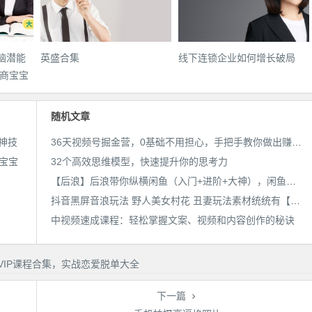
全脑潜能
英盛合集
线下连锁企业如何增长破局
商宝宝
随机文章
神技
36天视频号掘金营，0基础不用担心，手把手教你做出赚钱视频号，开启高薪副业！
商宝宝
32个高效思维模型，快速提升你的思考力
【后浪】后浪带你纵横闲鱼（入门+进阶+大神），闲鱼最新玩法，1小时发百单，简单粗暴
抖音黑屏音浪玩法 野人美女村花 丑妻玩法素材统统有【教程+素材】
中视频速成课程：轻松掌握文案、视频和内容创作的秘诀
下一篇