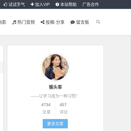
试试手气
加入VIP
本站帮助
广告合作
电影
热门音频
投稿·分享
留言板
猴头客
——让学习成为一种习惯！
4734
457
文章
评论
更多文章