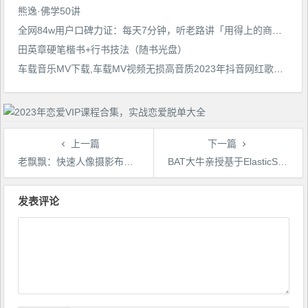
熊逸·佛学50讲
全网84w用户口碑力证：每天7分钟，听老路讲「用得上的商学课」
田英章硬笔楷书+行书技法（随书光盘）
车载音乐MV下载,车载MV视频无损高音质2023年抖音网红歌曲车用流行音乐
上一篇
下一篇
老飘飘：快速人像摄影布光指南
BAT大牛亲授基于ElasticSearch的搜房网实战
文
章
发表评论
导
航