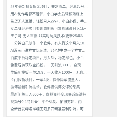
工作也轻松了！
25年最新抖音掘金项目，非常简单，容易起号，干了就有收益那种
用AI制作电影不是梦，小白学会后轻松熟练上手，变现方式多样，日入2张+
带货无人直播，轻松月入2W+，小白必做，手把手教学，无脑操作(附学习资料)
女单身经济项目变现周期长可复购率高日入1k+
宝子哥·无人直播-非实时防风技术(更新25年6月)无人半无人直播
一分钟自己制作一个软件，有人靠这个月入10W+
AI漫画小说推文新玩法，3分钟生成一个推文视频，保姆级教程【配项目操作和软件教程】
百度平台稳定项目，月入5k，稳定绿色，小白也可做
免费玩转获取宝妈粉，一天引流300+，变现超乎你想象
靠简历模板一单19.9，一天收入1000+，无脑操作，保姆式教学，首选网赚副业！
冷门拉新项目，一单4块，操作简单流量大，变现快
微博最新引流技术，软件提供博文评论采集+私信实现精准引流【揭秘】
最新闲鱼日入500＋，虚拟资料变现喂饭级讲解
视频号0-1特训营：平台机制、拍摄剪辑、内容创作、爆款公式，实战案例分享
全新首发哔哩哔哩无限多开精准暴利引流，可无限多开，抗封首发精品脚本