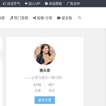
试试手气
加入VIP
本站帮助
广告合作
电影
热门音频
投稿·分享
留言板
猴头客
——让学习成为一种习惯！
4734
457
文章
评论
更多文章