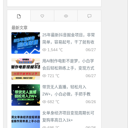
最新文章
25年最新抖音掘金项目，非常
简单，容易起号，干了就有收
益那种
1,544 ℃
06/27
用AI制作电影不是梦，小白学
会后轻松熟练上手，变现方式
多样，日入2张+
721 ℃
06/27
带货无人直播，轻松月入
2W+，小白必做，手把手教
学，无脑操作(附学习资料)
682 ℃
06/26
女单身经济项目变现周期长可
复购率高日入1k+
695 ℃
06/26