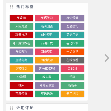
热门标签
英盛网
英语学习
腾讯课堂
人际沟通
高清国语
恋爱技巧
聊天技巧
创业项目
英语口语
网上赚钱教程
前端开发
喜马拉雅
办公教程
网赚项目
十点课堂
直播电商
网创资源
在线观看
荔枝微课
喜马拉雅FM
慕课网
ps教程
猴头客
千聊
唯库
网易云课堂
高高手
百度传课
英语语法
麦子学院
近期评论