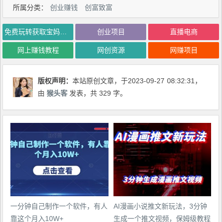
所属分类：
创业赚钱
创富致富
免费玩转获取宝妈粉，一天引流300+，变现超乎你想象
创业项目
直播电商
网上赚钱教程
网创资源
网赚项目
版权声明：
本站原创文章，于2023-09-27
08:32:31
，
由
猴头客
发表，共 329 字。
一分钟自己制作一个软件，有人
AI漫画小说推文新玩法，3分钟
靠这个月入10W+
生成一个推文视频，保姆级教程