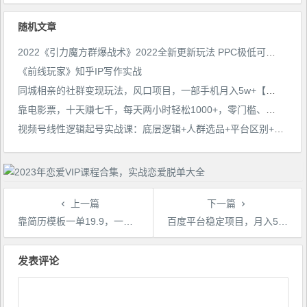
随机文章
2022《引力魔方群爆战术》2022全新更新玩法 PPC极低可以达到低于1毛 效率直接提升
《前线玩家》知乎IP写作实战
同城相亲的社群变现玩法，风口项目，一部手机月入5w+【揭秘】
靠电影票，十天赚七千，每天两小时轻松1000+，零门槛、零投入
视频号线性逻辑起号实战课：底层逻辑+人群选品+平台区别+话术拆解+付费投放等
上一篇
下一篇
靠简历模板一单19.9，一天收入1000+，无脑操作，保姆式教学，首选网赚副业！
百度平台稳定项目，月入5k，稳定绿色，小白也可做
文
章
发表评论
导
航