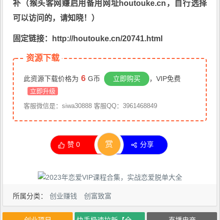
补（猴头客网赚启用备用网址houtouke.cn，自行选择
可以访问的，请知晓！）
固定链接：http://houtouke.cn/20741.html
资源下载
6
此资源下载价格为
G币
立即购买
，VIP免费
立即升级
客服微信是：siwa30888 客服QQ：3961468849
赏
赞
0
分享
所属分类：
创业赚钱
创富致富
创业项目
快手极速拉新【全新玩法】实操一星期1300+有图有真相【揭秘】
直播电商