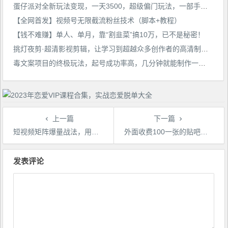
蛋仔派对全新玩法变现，一天3500，超级偏门玩法，一部手机即可操作，小白也可以轻松上手，保姆教程+资料
【全网首发】视频号无限截流粉丝技术（脚本+教程）
【钱不难赚】单人、单月，靠“割韭菜”搞10万，已不是秘密！
挑灯夜剪·超清影视剪辑，让学习到超越众多创作者的高清制作模式
毒文案项目的终极玩法，起号成功率高，几分钟就能制作一个原创视频，单个作品变现1000+【揭秘】
上一篇
下一篇
短视频矩阵爆量战法，用矩阵布局短视频渠道，快速收获千万流量
外面收费100一张的贴吧发贴防删图制作详细教程【软件+教程】
文
章
发表评论
导
航