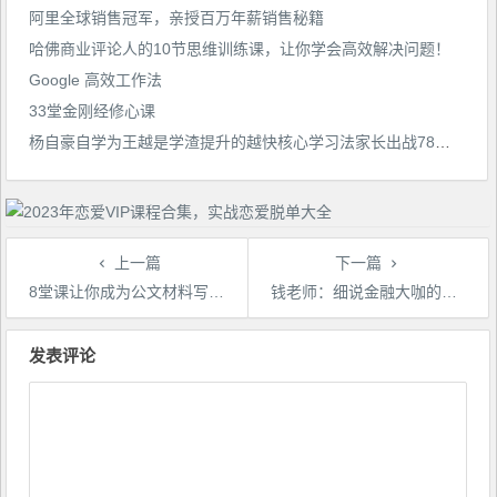
阿里全球销售冠军，亲授百万年薪销售秘籍
哈佛商业评论人的10节思维训练课，让你学会高效解决问题！
Google 高效工作法
33堂金刚经修心课
杨自豪自学为王越是学渣提升的越快核心学习法家长出战78节视频课
上一篇
下一篇
8堂课让你成为公文材料写作高手
钱老师：细说金融大咖的赚钱之道
文
章
发表评论
导
航