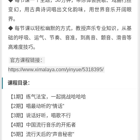
◆ 每节课一个主题，30分钟，带你体会民歌、戏曲行腔
变幻，用古典诗词唱出文化韵味，用世界音乐开阔眼
界。
◆ 每节课以轻松幽默的方式，教授声乐专业知识，从基
础的呼吸、运气、节奏、音准，到高音、颤音、滑音等
高难度技巧。
官方课程链接：
https://www.ximalaya.com/yinyue/5318395/
课程目录：
【1期】练气法宝，一起挑战哈哈哈
【2期】唱最动听的“情话”
【3期】说话好听，唱歌不行
【4期】中国流行音乐的开拓者
【5期】流行天后的“声音秘密”