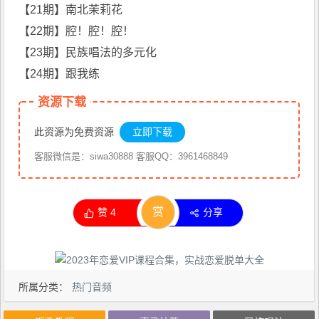
【21期】南北茉莉花
【22期】腔！腔！腔！
【23期】
民族唱法
的多元化
【24期】跟我练
资源下载
此资源为免费资源
立即下载
客服微信是：siwa30888 客服QQ：3961468849
赏
赞
4
分享
所属分类：
热门音频