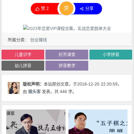
赏
赞
2
分享
所属分类：
创业赚钱
儿童识字
好芳课堂
小学拼音
幼儿拼音
拼音教学
版权声明：
本站原创文章，于2018-12-20
22:20:59
，
由
猴头客
发表，共 446 字。