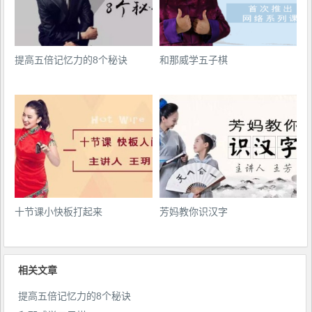
提高五倍记忆力的8个秘诀
和那威学五子棋
十节课小快板打起来
芳妈教你识汉字
相关文章
提高五倍记忆力的8个秘诀