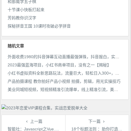
和那威学五子棋
十节课小快板打起来
芳妈教你识汉字
探秘拼音王国 10课时攻破必学拼音
随机文章
外面收费1980的抖音弹幕互动直播最强弹珠，抖音报白，实时互动直播【软件+教程】
2023最强蓝海项目，小红书商单项目，没有之一【揭秘】
小红书虚拟资料全新思路玩法，流量巨大，轻松日入300+，小白可操作【揭秘】
产品拍摄课程 教你拍好产品小视频 拍摄，剪辑，用光实操技巧
美业同城短视频，短视频精准引流爆单，线上精准引流，美业不愁客流
上一篇
下一篇
智能社：Javascript之Vue.JS
18个标题法则 ：助你打造10万+级文章的标题