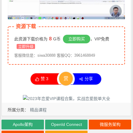
资源下载
8
此资源下载价格为
G币
立即购买
，VIP免费
立即升级
客服微信是：siwa30888 客服QQ：3961468849
赏
赞
3
分享
所属分类：
精品课程
Apollo架构
OpenId Connect
微服务架构