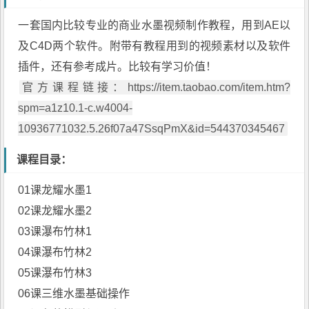
一套国内比较专业的商业水墨视频制作教程，用到AE以
及
C4D
两个软件。附带有教程用到的视频素材以及软件
插件，还有参考成片。比较有学习价值！
官方课程链接：https://item.taobao.com/item.htm?
spm=a1z10.1-c.w4004-
10936771032.5.26f07a47SsqPmX&id=544370345467
课程目录：
01课龙耀水墨1
02课龙耀水墨2
03课瀑布竹林1
04课瀑布竹林2
05课瀑布竹林3
06课三维水墨基础操作