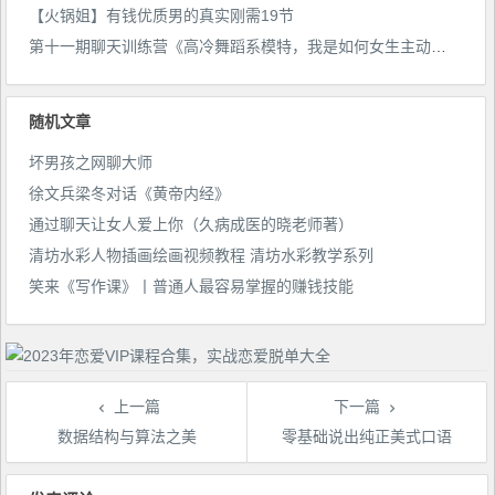
【火锅姐】有钱优质男的真实刚需19节
第十一期聊天训练营《高冷舞蹈系模特，我是如何女生主动表白+邀约的》
随机文章
坏男孩之网聊大师
徐文兵梁冬对话《黄帝内经》
通过聊天让女人爱上你（久病成医的晓老师著）
清坊水彩人物插画绘画视频教程 清坊水彩教学系列
笑来《写作课》丨普通人最容易掌握的赚钱技能
上一篇
下一篇
数据结构与算法之美
零基础说出纯正美式口语
文