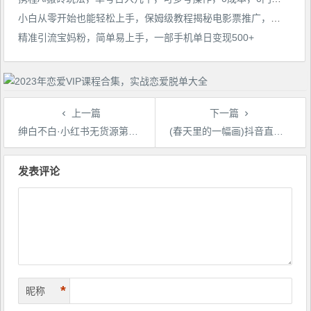
小白从零开始也能轻松上手，保姆级教程揭秘电影票推广，简单易懂轻松月入过万【揭秘】
精准引流宝妈粉，简单易上手，一部手机单日变现500+
上一篇
下一篇
绅白不白·小红书无货源第4期（更新至8月），半自动店铺群，每天收益80-300元
(春天里的一幅画)抖音直播0粉起号思路解析，0粉快速起号逻辑
文
章
发表评论
导
航
*
昵称