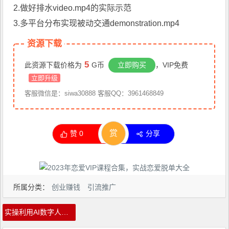
2.做好排水video.mp4的实际示范
3.多平台分布实现被动交通demonstration.mp4
资源下载
5
此资源下载价格为
G币
立即购买
，VIP免费
立即升级
客服微信是：siwa30888 客服QQ：3961468849
赏
赞
0
分享
所属分类：
创业赚钱
引流推广
实操利用AI数字人播报，传各大平台获取流量，轻松无脑引流变现【视频课程】