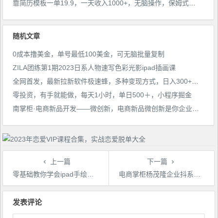
靠简历模板一单19.9，一天收入1000+，无脑操作，保姆式教学，首选网赚副业！
随机文章
0成本撸美金，单号最低100美金，可无脑批量复制
ZILA团练第1期2023日系人物速写色彩光影ipad插画课
全网首发，最新拉新软件极速蜂，多种变现方式，日入300+，简单好上手，保姆级教学【揭秘】
零投资，有手就能做，每天1小时，单日500＋，小程序掘金
南掌柜·电商新品开发——微创新，电商新品微创新是你企业发展的护城河
上一篇
下一篇
零基础教你学会ipad手绘插画，让你分分钟变成绘画及创作大师
电商掌柜杨茂隆企业抖系直播带货启航班，正确入局方法，学这个课程就够了
文
章
发表评论
导
航