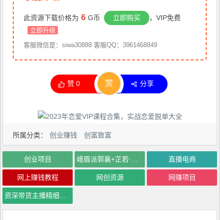
6
此资源下载价格为
G币
立即购买
，VIP免费
立即升级
客服微信是：siwa30888 客服QQ：3961468849
赏
赞
0
分享
所属分类：
创业赚钱
创富致富
创业项目
峨眉派郭襄+芷若·运营型主播打造课
直播电商
网上赚钱教程
网创资源
网赚项目
资深带货主播精细化讲解