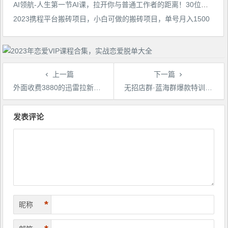
AI领航-人生第一节AI课，拉开你与普通工作者的距离！30位AI领域极客，汇集1000小时Al心得
2023携程平台搬砖项目，小白可做的搬砖项目，单号月入1500
上一篇
下一篇
外面收费3880的迅雷拉新项目（漫画、小说推文）【详细教程】
无招店群·蓝海群爆款特训营(10月新课)低成本起店+小爆款打造+群爆款维护
文
章
发表评论
导
航
*
昵称