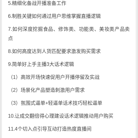
5.精细化备战开播准备工作
6.制胜关键如何通过用户思维掌握直播逻辑
7.如何深度挖掘食品、修饰类、功能类、美妆类产品卖
点
8.如何高度达到人货匹配要求激发购买需求
9.简单好上手
主播
3大话术逻辑
（1）高效开场快速促用户开播停留及实战
（2）场景化产品塑造刺激用户需求
（3）氛围式逼单+轻逼单话术技巧轻松逼单
10.让成交翻倍得心理建设话术逻辑推动用户购买
11.4个切入点引导互动打造热度直播间