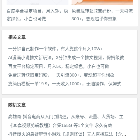
百度平台稳定项目，月入5k，稳
免费玩转获取宝妈粉，一天引流
定绿色，小白也可做
300+，变现超乎你想象
相关文章
一分钟自己制作一个软件，有人靠这个月入10W+
AI漫画小说推文新玩法，3分钟生成一个推文视频，保姆级教程【配项目操作和软件教程】
百度平台稳定项目，月入5k，稳定绿色，小白也可做
免费玩转获取宝妈粉，一天引流300+，变现超乎你想象
靠简历模板一单19.9，一天收入1000+，无脑操作，保姆式教学，首选网赚副业！
随机文章
高雄哥·抖音电商从入门到精通，​从账号、流量、人货场、主播、店铺五个方面全面解析抖音电商核心逻辑
《30套视频剪辑教程》合集155G 等1个文件 永久有效
抖音爆火的悬疑解谜小游戏【规则怪谈】无人直播玩法【含全套开播教程+无广告版游戏+工具软件】