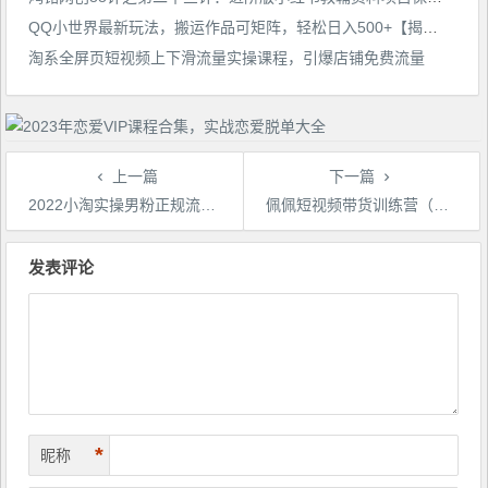
QQ小世界最新玩法，搬运作品可矩阵，轻松日入500+【揭秘】
淘系全屏页短视频上下滑流量实操课程，引爆店铺免费流量
上一篇
下一篇
2022小淘实操男粉正规流量变现项目，一台手机即可轻松操作【视频课程】
佩佩短视频带货训练营（第三期），不用拍摄、不用露脸、不用买产品、一部手机即可剪辑
文
章
发表评论
导
航
*
昵称