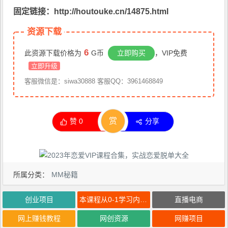
固定链接：http://houtouke.cn/14875.html
资源下载
6
此资源下载价格为
G币
立即购买
，VIP免费
立即升级
客服微信是：siwa30888 客服QQ：3961468849
赏
赞
0
分享
所属分类：
MM秘籍
创业项目
本课程从0-1学习内容 爆款内容制作全部都有
直播电商
网上赚钱教程
网创资源
网赚项目