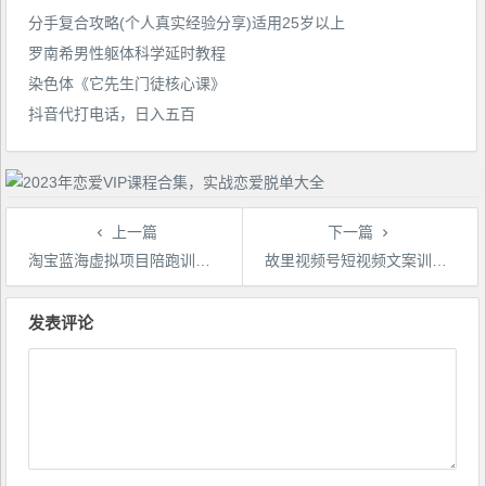
分手复合攻略(个人真实经验分享)适用25岁以上
罗南希男性躯体科学延时教程
染色体《它先生门徒核心课》
抖音代打电话，日入五百
上一篇
下一篇
淘宝蓝海虚拟项目陪跑训练营5.0 单天478纯利润
故里视频号短视频文案训练营，0基础小白如何建立视频号，上热门，能卖货
文
章
发表评论
导
航