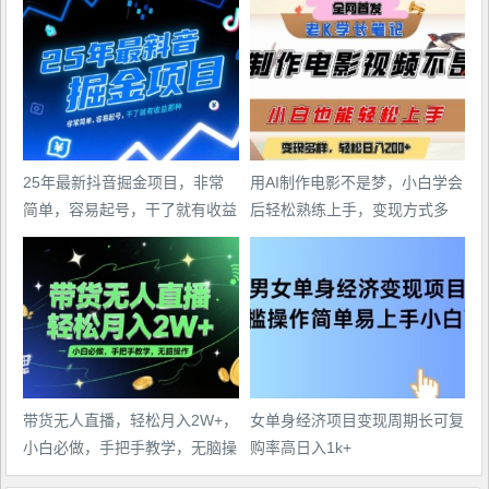
25年最新抖音掘金项目，非常
用AI制作电影不是梦，小白学会
简单，容易起号，干了就有收益
后轻松熟练上手，变现方式多
那种
样，日入2张+
带货无人直播，轻松月入2W+，
女单身经济项目变现周期长可复
小白必做，手把手教学，无脑操
购率高日入1k+
作(附学习资料)