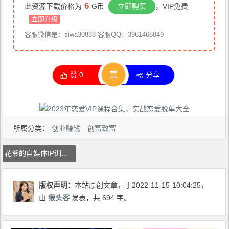
6
此资源下载价格为
G币
立即购买
，VIP免费
立即升级
客服微信是：siwa30888 客服QQ：3961468849
赏
赞
0
分享
所属分类：
创业赚钱
创富致富
花爷的自媒体IP训练营(第12-13期)，一套专业科学的自媒体IP武器库-价值2399元
版权声明：
本站原创文章，于2022-11-15
10:04:25
，
由
猴头客
发表，共 694 字。