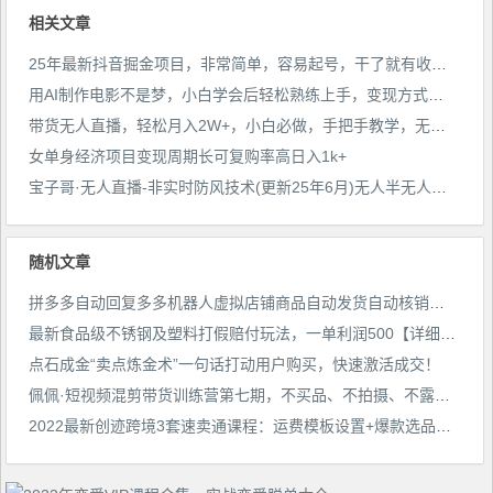
相关文章
25年最新抖音掘金项目，非常简单，容易起号，干了就有收益那种
用AI制作电影不是梦，小白学会后轻松熟练上手，变现方式多样，日入2张+
带货无人直播，轻松月入2W+，小白必做，手把手教学，无脑操作(附学习资料)
女单身经济项目变现周期长可复购率高日入1k+
宝子哥·无人直播-非实时防风技术(更新25年6月)无人半无人直播
随机文章
拼多多自动回复多多机器人虚拟店铺商品自动发货自动核销卡券【永久脚本】
最新食品级不锈钢及塑料打假赔付玩法，一单利润500【详细玩法教程】【仅揭秘】
点石成金“卖点炼金术”一句话打动用户购买，快速激活成交！
佩佩·短视频混剪带货训练营第七期，不买品、不拍摄、不露脸、不直播，通过抄作业快速体验引流到出单
2022最新创迹跨境3套速卖通课程：运费模板设置+爆款选品+开店教程！