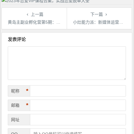
上一篇
下一篇
黄岛主副业孵化营第5期：抖音情感中视频变现项目孵化单条视频收益几十上百
小灶能力派：新媒体运营系列课，课程零基础入门，解锁高薪职业必备的四项技能
文
章
发表评论
导
航
*
昵称
*
邮箱
网址