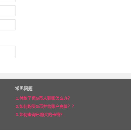
常见问题
1.付款了但G币未到账怎么办？
2.如何购买G币并给账户充值？？
3.如何查询已购买的卡密？