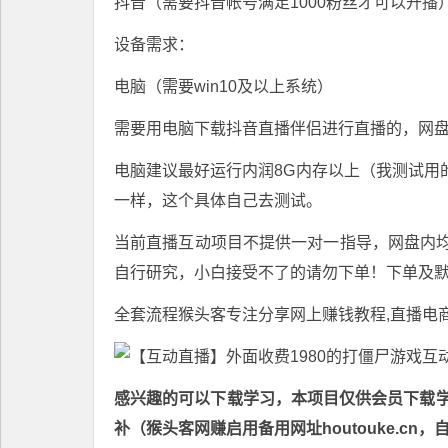
抖音（需要抖音帐号满足1000粉丝才可以开播
设备需求：
电脑（需要win10及以上系统）
需要用电脑下载抖音直播伴侣进行直播的，网
电脑建议最好运行内润8G内存以上（我测试用
一样，这个具体自己去测试。
当前直播互动项目不提供一对一指导，网盘内
自行研究，小白接受不了的请勿下单！下单及
全套流程
猴头客
专注分享
网上赚钱教程
,直播电
感兴趣的可以下载学习，本项目仅供会员下载学习
补（猴头客网赚启用备用网址houtouke.c