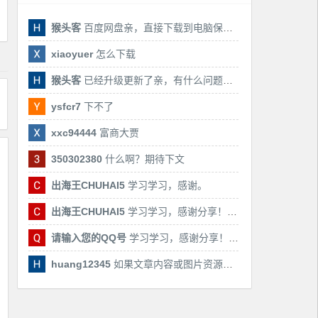
猴头客
百度网盘亲，直接下载到电脑保存亲，后期有课还会更新
xiaoyuer
怎么下载
猴头客
已经升级更新了亲，有什么问题随时联系我！
ysfcr7
下不了
xxc94444
富商大贾
350302380
什么啊？期待下文
出海王CHUHAI5
学习学习，感谢。
出海王CHUHAI5
学习学习，感谢分享！！！
请输入您的QQ号
学习学习，感谢分享！！！
huang12345
如果文章内容或图片资源失效，请留言反馈，我