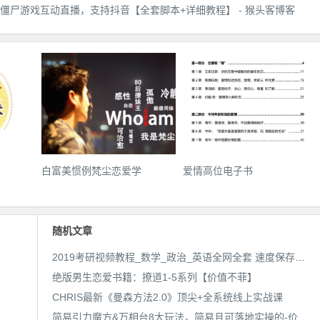
打僵尸游戏互动直播，支持抖音【全套脚本+详细教程】 - 猴头客博客
白富美惯例梵尘恋爱学
爱情高位电子书
随机文章
2019考研视频教程_数学_政治_英语全网全套 速度保存起来
绝版男生恋爱书籍：撩道1-5系列【价值不菲】
CHRIS最新《曼森方法2.0》顶尖+全系统线上实战课
简易引力魔方&万相台8大玩法，简易且可落地实操的-价值499元