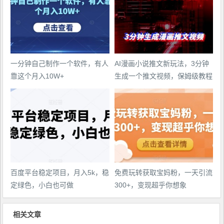
一分钟自己制作一个软件，有人
AI漫画小说推文新玩法，3分钟
靠这个月入10W+
生成一个推文视频，保姆级教程
【配项目操作和软件教程】
百度平台稳定项目，月入5k，稳
免费玩转获取宝妈粉，一天引流
定绿色，小白也可做
300+，变现超乎你想象
相关文章