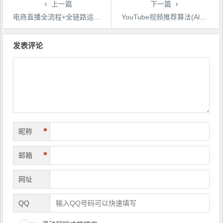
上一篇
下一篇
电商直播全流程+全链路运营实操+主播提升培训精讲系统课
YouTube视频推荐算法(Algorithm)详解YouTube推荐机制，帮你获得更多流量
文
章
发表评论
导
航
*
昵称
*
邮箱
网址
QQ