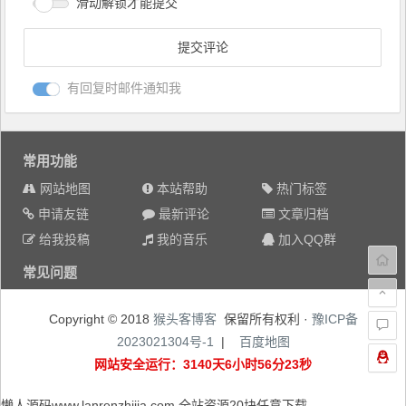
滑动解锁才能提交
有回复时邮件通知我
常用功能
网站地图
本站帮助
热门标签
申请友链
最新评论
文章归档
给我投稿
我的音乐
加入QQ群
常见问题
Copyright © 2018
猴头客博客
保留所有权利 ·
豫ICP备
2023021304号-1
|
百度地图
网站安全运行：3140天6小时56分24秒
懒人源码www.lanrenzhijia.com 全站资源20块任意下载