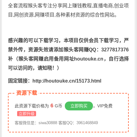
全套流程
猴头客
专注分享
网上赚钱教程
,直播电商,创业项
目,网创资源,
网赚项目
,各种素材资源的综合性网站。
感兴趣的可以下载学习，本项目仅供会员下载学习，严
禁外传，资源失效请添加猴头客网赚QQ：3277817376
补（猴头客网赚启用备用网址houtouke.cn，自行选择
可以访问的，请知晓！）
固定链接：http://houtouke.cn/15173.html
资源下载
6
此资源下载价格为
G币
立即购买
，VIP免费
立即升级
客服微信是：siwa30888 客服QQ：3961468849