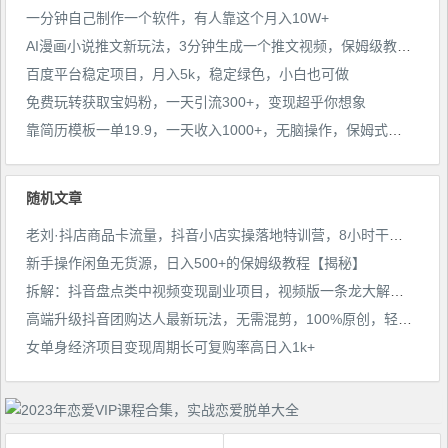
一分钟自己制作一个软件，有人靠这个月入10W+
AI漫画小说推文新玩法，3分钟生成一个推文视频，保姆级教程【配项目操作和软件教程】
百度平台稳定项目，月入5k，稳定绿色，小白也可做
免费玩转获取宝妈粉，一天引流300+，变现超乎你想象
靠简历模板一单19.9，一天收入1000+，无脑操作，保姆式教学，首选网赚副业！
随机文章
老刘·抖店商品卡流量，​抖音小店实操落地特训营，8小时干货视频录制课程随时可学
新手操作闲鱼无货源，日入500+的保姆级教程【揭秘】
拆解：抖音盘点类中视频变现副业项目，视频版一条龙大解析分享给你
高端升级抖音团购达人最新玩法，无需混剪，100%原创，轻轻松松一部手机实现月入过万【揭秘】
女单身经济项目变现周期长可复购率高日入1k+