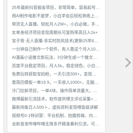
工作也轻松了！
25年最新抖音掘金项目，非常简单，容易起号，干了就有收益那种
用AI制作电影不是梦，小白学会后轻松熟练上手，变现方式多样，日入2张+
带货无人直播，轻松月入2W+，小白必做，手把手教学，无脑操作(附学习资料)
女单身经济项目变现周期长可复购率高日入1k+
宝子哥·无人直播-非实时防风技术(更新25年6月)无人半无人直播
一分钟自己制作一个软件，有人靠这个月入10W+
AI漫画小说推文新玩法，3分钟生成一个推文视频，保姆级教程【配项目操作和软件教程】
百度平台稳定项目，月入5k，稳定绿色，小白也可做
免费玩转获取宝妈粉，一天引流300+，变现超乎你想象
靠简历模板一单19.9，一天收入1000+，无脑操作，保姆式教学，首选网赚副业！
冷门拉新项目，一单4块，操作简单流量大，变现快
微博最新引流技术，软件提供博文评论采集+私信实现精准引流【揭秘】
最新闲鱼日入500＋，虚拟资料变现喂饭级讲解
视频号0-1特训营：平台机制、拍摄剪辑、内容创作、爆款公式，实战案例分享
全新首发哔哩哔哩无限多开精准暴利引流，可无限多开，抗封首发精品脚本