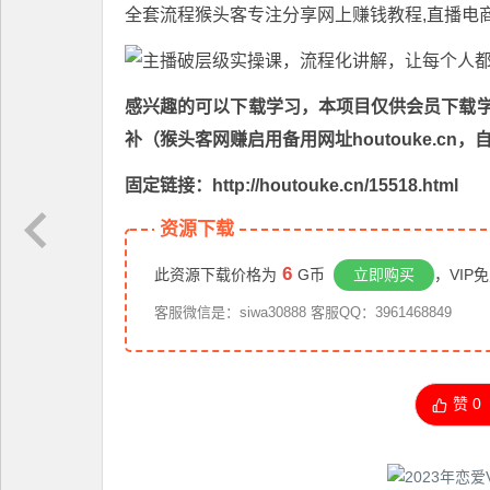
全套流程
猴头客
专注分享
网上赚钱教程
,直播电
感兴趣的可以下载学习，本项目仅供会员下载学习
补（猴头客网赚启用备用网址houtouke.c
固定链接：http://houtouke.cn/15518.html
资源下载
6
此资源下载价格为
G币
立即购买
，VIP
客服微信是：siwa30888 客服QQ：3961468849
赞
0