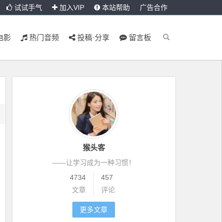
试试手气
加入VIP
本站帮助
广告合作
电影
热门音频
投稿·分享
留言板
猴头客
——让学习成为一种习惯！
4734
457
文章
评论
更多文章