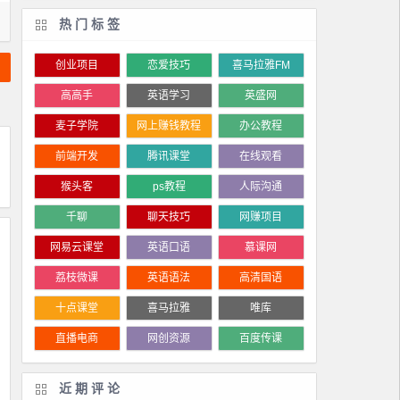
热门标签
创业项目
恋爱技巧
喜马拉雅FM
高高手
英语学习
英盛网
麦子学院
网上赚钱教程
办公教程
前端开发
腾讯课堂
在线观看
猴头客
ps教程
人际沟通
千聊
聊天技巧
网赚项目
网易云课堂
英语口语
慕课网
荔枝微课
英语语法
高清国语
十点课堂
喜马拉雅
唯库
直播电商
网创资源
百度传课
近期评论