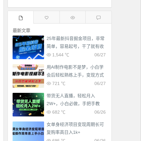
最新文章
25年最新抖音掘金项目，非常
简单，容易起号，干了就有收
益那种
1,544 ℃
06/27
用AI制作电影不是梦，小白学
会后轻松熟练上手，变现方式
多样，日入2张+
721 ℃
06/27
带货无人直播，轻松月入
2W+，小白必做，手把手教
学，无脑操作(附学习资料)
682 ℃
06/26
女单身经济项目变现周期长可
复购率高日入1k+
695 ℃
06/26