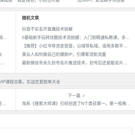
保姆级
稳定绿色，小白也可做
流300+，变现超乎你想象
件教
随机文章
抖音不实名开直播技术拆解
AI漫画小说推文新玩法，3分钟生成一个推文视频，保姆级教程【配项目操作和软件教程】
0基础新手玩转炫酷技术流拍摄：入门到精通私教课，多视角演示，通俗易懂
【推荐】小红书导流变现营，公域导私域，适用多数平台，一线实操实战团队总结，真正实战，全是细节！
象
美业人如何做自己的爆款IP，引爆客流新流量
靠简历模板一单19.9，一天收入1000+，无脑操作，保姆式教学，首选网赚副业！
最新微信号永久封号名片推送技术，封号后还是能名片推送消息
下一篇
单
淘系《搜索大师课》已经创造了N个类目第一，第一视角带你进入搜索大师操盘店铺的独特手法