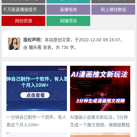
千万级直播操盘手带你玩转千川投放 从入门到精通 快速掌握核心操作
直播电商
网上赚钱教程
网创资源
网赚项目
版权声明：
本站原创文章，于2022-12-02
09:15:07
，
由
猴头客
发表，共 735 字。
一分钟自己制作一个软件，有人
AI漫画小说推文新玩法，3分钟
靠这个月入10W+
生成一个推文视频，保姆级教程
【配项目操作和软件教程】