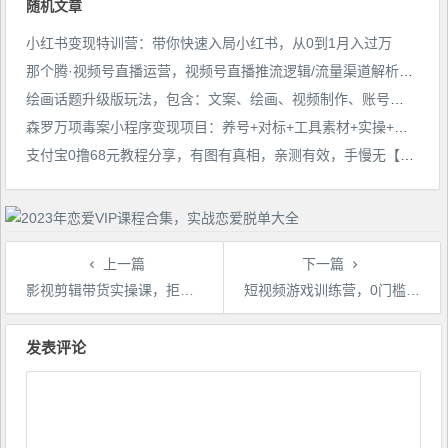
随机文章
小红书变现特训营：带你快速入局小红书，从0到1月入过万
那个腾·视频号直播运营，​视频号直播推流逻辑/流量渠道解析/直播起号攻略/直播实操技巧
绘画话题升级版玩法，包含：文案、绘画、视频制作、账号运营，可入驻视频号赚流量收益
森罗万项毒案小程序变现项目：养号+对标+工具素材+实操+变现，单号一天30+
支付宝0撸68元教程分享，有图有真相，亲测有效，手慢无【揭秘】
上一篇
下一篇
影视剪辑带货实操课，拒绝理论派，一切以实战为目的
短视频游戏训练营，0门槛新手也可以操作，日入过千
文
章
发表评论
导
航