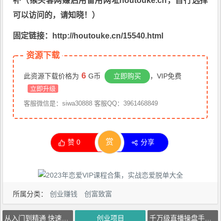
补（猴头客网赚启用备用网址houtouke.cn，自行选择
可以访问的，请知晓！）
固定链接：http://houtouke.cn/15540.html
资源下载
6
此资源下载价格为
G币
立即购买
，VIP免费
立即升级
客服微信是：siwa30888 客服QQ：3961468849
赏
赞
0
分享
所属分类：
创业赚钱
创富致富
从入门到精通 快速掌握核心操作
创业项目
千万级直播操盘手带你玩转千川投放