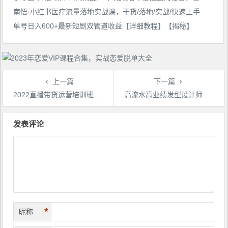
南悟·小红书医疗流量落地实战课，干货/落地/实战/快速上手
单号日入600+最新短剧双管道收益【详细教程】【揭秘】
上一篇
下一篇
2022直播带货运营培训班：起号-数据指标-投流-主播训练（15节）
高流水高业绩发型设计师差异化起号课3.0，全方位运营起号流程讲解
文
章
发表评论
导
航
*
昵称