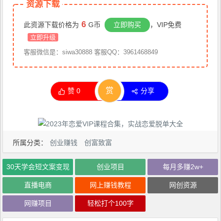
资源下载
6
此资源下载价格为
G币
立即购买
，VIP免费
立即升级
客服微信是：siwa30888 客服QQ：3961468849
赏
赞
0
分享
所属分类：
创业赚钱
创富致富
30天学会短文案变现
创业项目
每月多赚2w+
直播电商
网上赚钱教程
网创资源
网赚项目
轻松打个100字