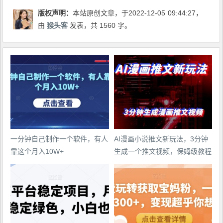
版权声明：
本站原创文章，于2022-12-05
09:44:27
，
由
猴头客
发表，共 1560 字。
一分钟自己制作一个软件，有人
AI漫画小说推文新玩法，3分钟
靠这个月入10W+
生成一个推文视频，保姆级教程
【配项目操作和软件教程】