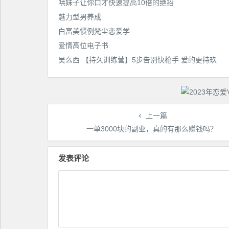
哄妹子让你口才快速提高10倍的绝招
魅力型男养成
白富美惯例梵尘恋爱学
爱情高位电子书
吴么西 【持久训练营】5步告别快枪手 爱的更持玖
上一篇
一单3000块的副业，真的有那么赚钱吗？
发表评论