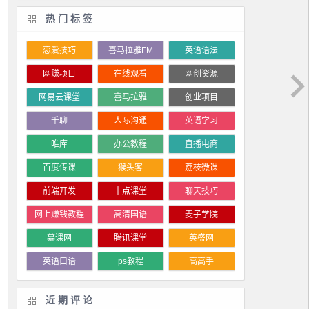
热门标签
恋爱技巧
喜马拉雅FM
英语语法
网赚项目
在线观看
网创资源
网易云课堂
喜马拉雅
创业项目
千聊
人际沟通
英语学习
唯库
办公教程
直播电商
百度传课
猴头客
荔枝微课
前端开发
十点课堂
聊天技巧
网上赚钱教程
高清国语
麦子学院
慕课网
腾讯课堂
英盛网
英语口语
ps教程
高高手
近期评论