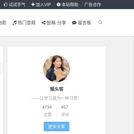
试试手气
加入VIP
本站帮助
广告合作
电影
热门音频
投稿·分享
留言板
猴头客
——让学习成为一种习惯！
4734
457
文章
评论
更多文章