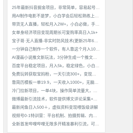
工作也轻松了！
25年最新抖音掘金项目，非常简单，容易起号，干了就有收益那种
用AI制作电影不是梦，小白学会后轻松熟练上手，变现方式多样，日入2张+
带货无人直播，轻松月入2W+，小白必做，手把手教学，无脑操作(附学习资料)
女单身经济项目变现周期长可复购率高日入1k+
宝子哥·无人直播-非实时防风技术(更新25年6月)无人半无人直播
一分钟自己制作一个软件，有人靠这个月入10W+
AI漫画小说推文新玩法，3分钟生成一个推文视频，保姆级教程【配项目操作和软件教程】
百度平台稳定项目，月入5k，稳定绿色，小白也可做
免费玩转获取宝妈粉，一天引流300+，变现超乎你想象
靠简历模板一单19.9，一天收入1000+，无脑操作，保姆式教学，首选网赚副业！
冷门拉新项目，一单4块，操作简单流量大，变现快
微博最新引流技术，软件提供博文评论采集+私信实现精准引流【揭秘】
最新闲鱼日入500＋，虚拟资料变现喂饭级讲解
视频号0-1特训营：平台机制、拍摄剪辑、内容创作、爆款公式，实战案例分享
全新首发哔哩哔哩无限多开精准暴利引流，可无限多开，抗封首发精品脚本