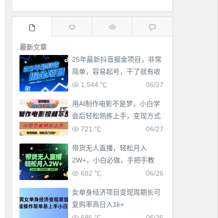
最新文章
25年最新抖音掘金项目，非常
简单，容易起号，干了就有收
益那种
1,544 ℃
06/27
用AI制作电影不是梦，小白学
会后轻松熟练上手，变现方式
多样，日入2张+
721 ℃
06/27
带货无人直播，轻松月入
2W+，小白必做，手把手教
学，无脑操作(附学习资料)
682 ℃
06/26
女单身经济项目变现周期长可
复购率高日入1k+
695 ℃
06/26