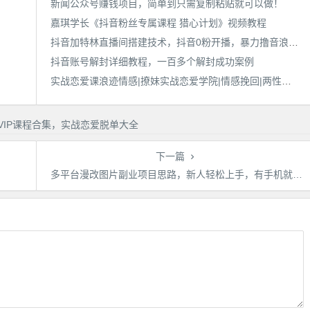
新闻公众号赚钱项目，简单到只需复制粘贴就可以做！
嘉琪学长《抖音粉丝专属课程 猎心计划》视频教程
抖音加特林直播间搭建技术，抖音0粉开播，暴力撸音浪，2023新口子，每天800+【素材+详细教程】
抖音账号解封详细教程，一百多个解封成功案例
实战恋爱课浪迹情感|撩妹实战恋爱学院|情感挽回|两性恋爱培训机构
下一篇
多平台漫改图片副业项目思路，新人轻松上手，有手机就能操作！