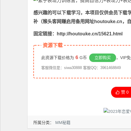
感兴趣的可以下载学习，本项目仅供会员下载学习
补（猴头客网赚启用备用网址houtouke.c
固定链接：http://houtouke.cn/15621.html
资源下载
6
此资源下载价格为
G币
立即购买
，VIP
客服微信是：siwa30888 客服QQ：3961468849
赞
0
所属分类：
MM秘籍