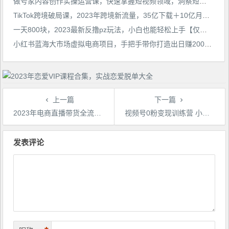
做号家内容创作实操运营课，快速掌握短视频领域，洞察短视频新玩法
TikTok跨境破局课，2023年跨境新流量，35亿下载＋10亿月活，千万不能错过的红利风口
一天800块，2023最新反撸pz玩法，小白也能轻松上手【仅揭秘】
小红书蓝海大市场虚拟电商项目，手把手带你打造出日赚2000+高质量红薯账号
上一篇
下一篇
2023年电商直播带货全流程实操课
视频号0粉变现训练营 小白从0到1 快速起号变现 月入十万不是梦
文
章
发表评论
导
航