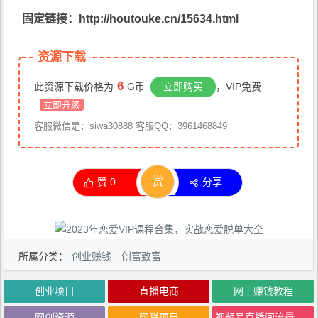
固定链接：http://houtouke.cn/15634.html
资源下载
6
此资源下载价格为
G币
立即购买
，VIP免费
立即升级
客服微信是：siwa30888 客服QQ：3961468849
赏
赞
0
分享
所属分类：
创业赚钱
创富致富
创业项目
直播电商
网上赚钱教程
网创资源
网赚项目
视频号直播间流量的底层推荐逻辑到底是啥 视频号直播流量逻辑关键解析