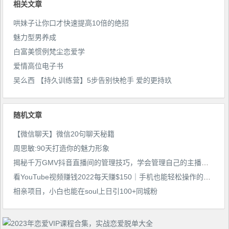
相关文章
哄妹子让你口才快速提高10倍的绝招
魅力型男养成
白富美惯例梵尘恋爱学
爱情高位电子书
吴么西 【持久训练营】5步告别快枪手 爱的更持玖
随机文章
【微信聊天】微信20句聊天秘籍
周思敏:90天打造你的魅力形象
揭秘千万GMV抖音直播间的管理技巧，学会管理自己的主播，轻松掌控主播情绪
看YouTube视频赚钱2022每天赚$150｜手机也能轻松操作的youtube赚钱
相亲项目，小白也能在soul上日引100+同城粉