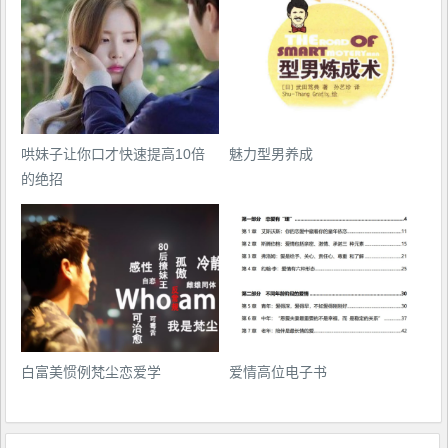
哄妹子让你口才快速提高10倍
魅力型男养成
的绝招
白富美惯例梵尘恋爱学
爱情高位电子书