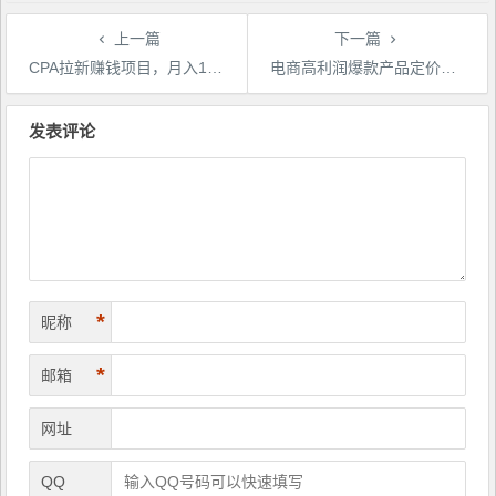
上一篇
下一篇
CPA拉新赚钱项目，月入10000+一部手机可操作的副业！
电商高利润爆款产品定价打法：实现利润最大化如何赚到三百万
文
章
发表评论
导
航
*
昵称
*
邮箱
网址
QQ