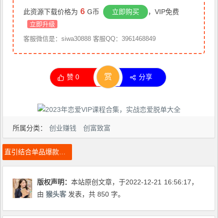
6
此资源下载价格为
G币
立即购买
，VIP免费
立即升级
客服微信是：siwa30888 客服QQ：3961468849
赏
赞
0
分享
所属分类：
创业赚钱
创富致富
直引结合单品爆款特训营，系统且全面的单品爆款打造方案
版权声明：
本站原创文章，于2022-12-21
16:56:17
，
由
猴头客
发表，共 850 字。