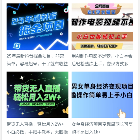
25年最新抖音掘金项目，非常
用AI制作电影不是梦，小白学会
简单，容易起号，干了就有收益
后轻松熟练上手，变现方式多
那种
样，日入2张+
带货无人直播，轻松月入2W+，
女单身经济项目变现周期长可复
小白必做，手把手教学，无脑操
购率高日入1k+
作(附学习资料)