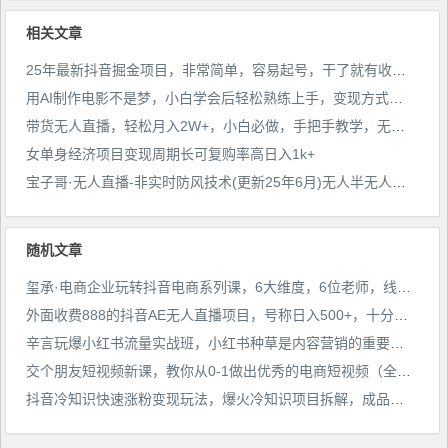
相关文章
25年最新抖音掘金项目，非常简单，容易起号，干了就有收益那种
用AI制作电影不是梦，小白学会后轻松熟练上手，变现方式多样，日入2张+
带货无人直播，轻松月入2W+，小白必做，手把手教学，无脑操作(附学习资料)
女单身经济项目变现周期长可复购率高日入1k+
宝子哥·无人直播-非实时防风技术(更新25年6月)无人半无人直播
随机文章
玺承·电商企业玩转抖音电商系列课，6大维度，6位老师，线上揭秘抖音商家入局SOP
外面收费888的抖音AE无人直播项目，号称日入500+，十分钟学会，隔天出结果
辛言玩爆小红书流量实战班，小红书种草是内容营销的重要流量入口
交个朋友短视频新课，教你从0-1做出优秀的电商短视频（全套课程包含资料+直播）
抖音冷知识快速涨粉变现玩法，爆火冷知识项目拆解，成品日赚500+【拆解】