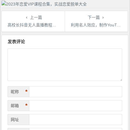
上一篇
下一篇
高校长抖音无人直播教程，一个人就可以在家操作，直播带货被动收入！
利用名人效应，制作YouTube Shorts短视频，月赚过万美元-3个简单方法
文
章
发表评论
导
航
*
昵称
*
邮箱
网址