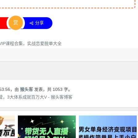
赏
分享
53:56
，由
猴头客
发表，共 1053 字。
，3大体系成就百万大V - 猴头客博客