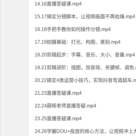
14.16直播答疑课.mp4
15.17搞定分镜脚本，让视频画面不再枯燥.mp4
16.18手把手教你如何操作分镜.mp4
17.19拍摄基础：打光、构图、景别.mp4
18.20剪辑起步：字幕、音乐、大小、音量.mp4
19.21剪辑进阶：插图，加音效、关键帧、调色.
20.22搞定4类运营小技巧，实现抖音弯道超车.m
21.23直播答疑课.mp4
22.24薛辉老师直播答疑.mp4
23.25直播答疑课.mp4
24.26学握DOU+投放的核心方法，让视频冲上大