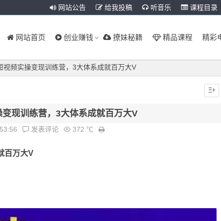
网站公告
给我投稿
听音乐
课程目录
网站首页
创业赚钱
撩妹秘籍
精品课程
精彩
础短视频实操变现训练营，3大体系成就百万大V
操变现训练营，3大体系成就百万大V
:53:56
发表评论
372 ℃
就百万大V