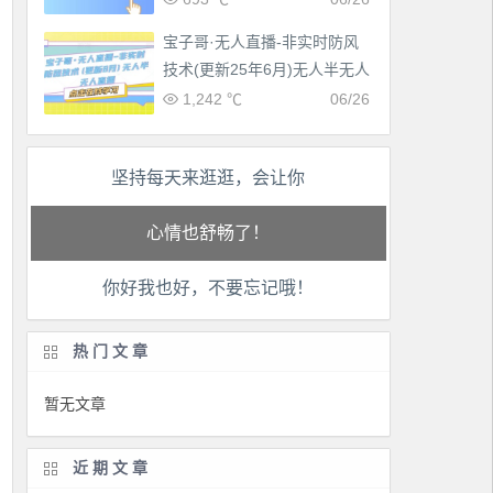
宝子哥·无人直播-非实时防风
技术(更新25年6月)无人半无人
直播
1,242 ℃
06/26
坚持每天来逛逛，会让你
工作也轻松了！
生活也美好了！
你好我也好，不要忘记哦！
心情也舒畅了！
走路也有劲了！
热门文章
腿也不痛了！
暂无文章
腰也不酸了！
近期文章