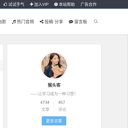
试试手气
加入VIP
本站帮助
广告合作
电影
热门音频
投稿·分享
留言板
猴头客
——让学习成为一种习惯！
4734
457
文章
评论
更多文章