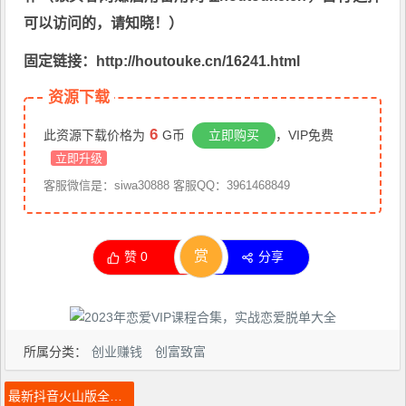
可以访问的，请知晓！）
固定链接：http://houtouke.cn/16241.html
资源下载
6
此资源下载价格为
G币
立即购买
，VIP免费
立即升级
客服微信是：siwa30888 客服QQ：3961468849
赏
赞
0
分享
所属分类：
创业赚钱
创富致富
最新抖音火山版全自动挂机项目，单号一天10+软件+详细教程