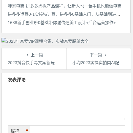
胖哥电商·拼多多虚拟产品课程，让新人也一台手机也能做电商
拼多多运营0-1实操特训营，拼多多0基础入门，从基础到进阶的可实操玩法
1688新手创业班​0基础带你诚信通​美工设计+后台运营操作+基础推广，3步带你诚信通起步
上一篇
下一篇
2023抖音快手毒文案新玩法，牌匾文案号，起号快易变现
小淘2023实操实拍类AI配音中视频项目，一个账号每天大概50+左右，长期稳定
文
章
发表评论
导
航
*
昵称