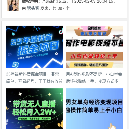
版权声明：
本站原创文章，于2023-02-09
10:04:15
，
由
猴头客
发表，共 397 字。
25年最新抖音掘金项目，非常
用AI制作电影不是梦，小白学会
简单，容易起号，干了就有收益
后轻松熟练上手，变现方式多
那种
样，日入2张+