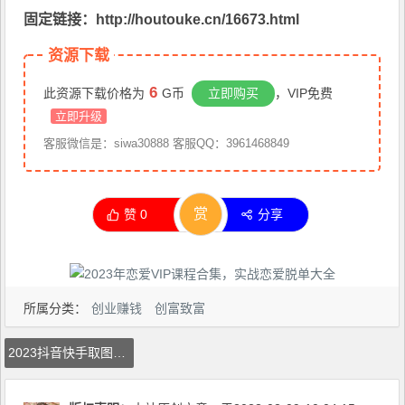
固定链接：http://houtouke.cn/16673.html
资源下载
6
此资源下载价格为
G币
立即购买
，VIP免费
立即升级
客服微信是：siwa30888 客服QQ：3961468849
赏
赞
0
分享
所属分类：
创业赚钱
创富致富
2023抖音快手取图玩法：一个人在家就能做，超简单，0成本日赚几百