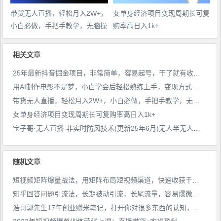
带货无人直播，轻松月入2W+，
女单身经济项目变现周期长可复
小白必做，手把手教学，无脑操
购率高日入1k+
作(附学习资料)
相关文章
25年最新抖音掘金项目，非常简单，容易起号，干了就有收益那种
用AI制作电影不是梦，小白学会后轻松熟练上手，变现方式多样，日入2张+
带货无人直播，轻松月入2W+，小白必做，手把手教学，无脑操作(附学习资料)
女单身经济项目变现周期长可复购率高日入1k+
宝子哥·无人直播-非实时防风技术(更新25年6月)无人半无人直播
随机文章
短视频矩阵爆量战法，用矩阵布局短视频渠道，快速收获千万流量
知乎回答问题引流法，长期被动引流，长尾流量，容易爆微【揭秘】
浩哥郭先生17年创业赚米笔记，打开你对很多东西的认知，让你知道原来赚钱或创业不单单是发力就行