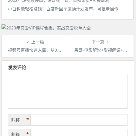
2022年短视频爆单训练营线上课：直播带货+实操盈利
小白也能轻松赚钱！百度新回享激励计划发布，可批量操作日入300+！
上一篇
下一篇
视频号直播快速入局：从0-1起号全流程，新人如何在视频号掘金
吕哥·电影解说+影视解说+自媒体IP创业，不可错过的全新赛道，给信心才能坚持，给方法才能落地
文
章
发表评论
导
航
*
昵称
*
邮箱