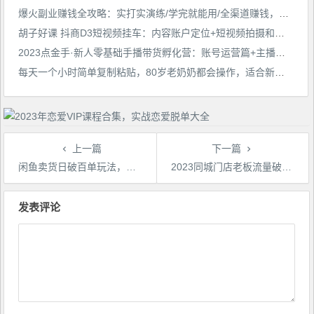
爆火副业赚钱全攻略：实打实演练/学完就能用/全渠道赚钱，带普通人月入３万元！
胡子好课 抖商D3短视频挂车：内容账户定位+短视频拍摄和剪辑+涨粉短视频实操指南等
2023点金手·新人零基础手播带货孵化营：账号运营篇+主播话术篇+数据流量篇等
每天一个小时简单复制粘贴，80岁老奶奶都会操作，适合新手小白，宝妈操作月入4000+
上一篇
下一篇
闲鱼卖货日破百单玩法，单账号卖货336万，超简单的0门槛变现项目，简单粗暴来钱快
2023同城门店老板流量破局课（短视频+直播间+员工号），同城号系统运营课
文
章
发表评论
导
航