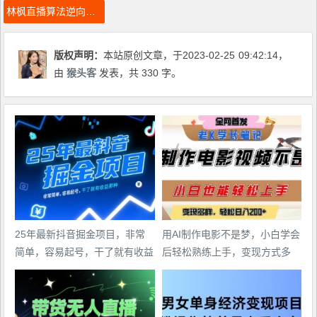
林枫直播算法逆向解密980线上课，选品+建模+老号重启+控流+罗盘分析+小店随心推
版权声明：
本站原创文章，于2023-02-25
09:42:14
，
由
猴头客
发表，共 330 字。
25年最新抖音掘金项目，非常
用AI制作电影不是梦，小白学会
简单，容易起号，干了就有收益
后轻松熟练上手，变现方式多
那种
样，日入2张+