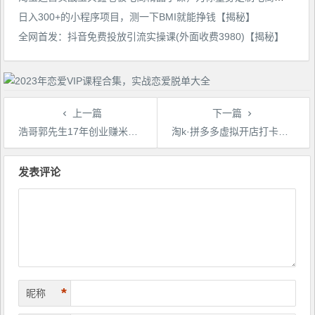
日入300+的小程序项目，测一下BMI就能挣钱【揭秘】
全网首发：抖音免费投放引流实操课(外面收费3980)【揭秘】
上一篇
下一篇
浩哥郭先生17年创业赚米笔记，打开你对很多东西的认知，让你知道原来赚钱或创业不单单是发力就行
淘k·拼多多虚拟开店打卡群：一群人同行快过一个人单独摸索（昨日群里有小伙伴日入3000+）
文
章
发表评论
导
航
*
昵称