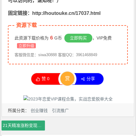
可以访问的，请知晓！）
固定链接：http://houtouke.cn/17037.html
资源下载
6
此资源下载价格为
G币
立即购买
，VIP免费
立即升级
客服微信是：siwa30888 客服QQ：3961468849
赏
赞
0
分享
所属分类：
创业赚钱
引流推广
21天精准涨粉变现干货大课：从10位粉丝开始变现月增5000+变现20w+