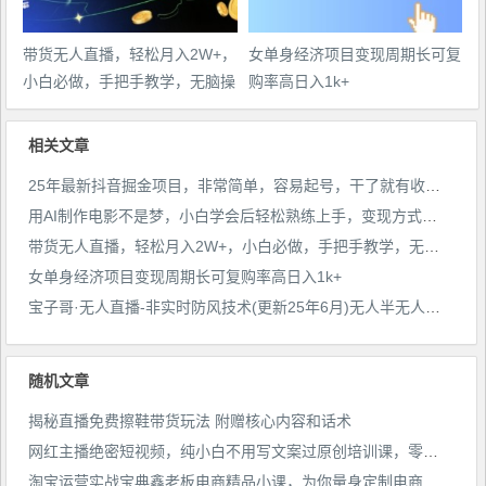
带货无人直播，轻松月入2W+，
女单身经济项目变现周期长可复
小白必做，手把手教学，无脑操
购率高日入1k+
作(附学习资料)
相关文章
25年最新抖音掘金项目，非常简单，容易起号，干了就有收益那种
用AI制作电影不是梦，小白学会后轻松熟练上手，变现方式多样，日入2张+
带货无人直播，轻松月入2W+，小白必做，手把手教学，无脑操作(附学习资料)
女单身经济项目变现周期长可复购率高日入1k+
宝子哥·无人直播-非实时防风技术(更新25年6月)无人半无人直播
随机文章
揭秘直播免费擦鞋带货玩法 附赠核心内容和话术
网红主播绝密短视频，纯小白不用写文案过原创培训课，零粉丝有播放量就有米价值998
淘宝运营实战宝典鑫老板电商精品小课，为你量身定制电商学习计划