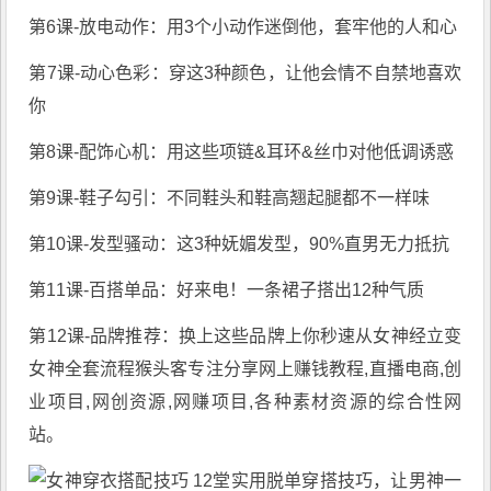
第6课-放电动作：用3个小动作迷倒他，套牢他的人和心
第7课-动心色彩：穿这3种颜色，让他会情不自禁地喜欢
你
第8课-配饰心机：用这些项链&耳环&丝巾对他低调诱惑
第9课-鞋子勾引：不同鞋头和鞋高翘起腿都不一样味
第10课-发型骚动：这3种妩媚发型，90%直男无力抵抗
第11课-百搭单品：好来电！一条裙子搭出12种气质
第12课-品牌推荐：换上这些品牌上你秒速从女神经立变
女神
全套流程猴头客专注分享
网上赚钱教程
,直播电商,创
业项目,网创资源,
网赚项目
,各种素材资源的综合性网
站。