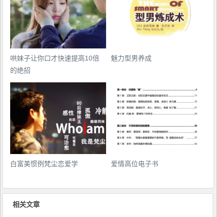
哄妹子让你口才快速提高10倍
魅力型男养成
的绝招
白富美惯例梵尘恋爱学
爱情高位电子书
相关文章