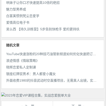
哄妹子让你口才快速提高10倍的绝招
魅力型男养成
白富美惯例梵尘恋爱学
爱情高位电子书
吴么西 【持久训练营】5步告别快枪手 爱的更持玖
随机文章
YouTube快速涨粉的20种技巧油管新频道如何优化快速把订阅量提升至1000人
浪迹情感《情敌策略》
晓辉恋爱私人定制课
银座红牌驭男术：男人都爱小魔女
外面收费1980的抖音武动时空直播项目，无需真人出镜，实时互动直播【软件+详细教程】