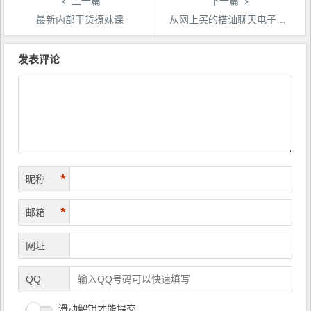
上一篇
下一篇
最新内部干货撩妹课
从网上买的搭讪聊天电子书 灵魂创造者（极限话术）
文
章
发表评论
导
航
*
昵称
*
邮箱
网址
QQ
滑动解锁才能提交