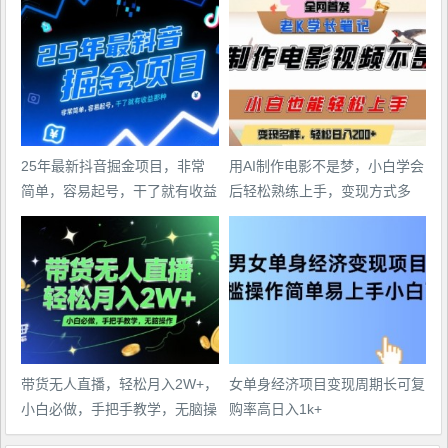
25年最新抖音掘金项目，非常
用AI制作电影不是梦，小白学会
简单，容易起号，干了就有收益
后轻松熟练上手，变现方式多
那种
样，日入2张+
带货无人直播，轻松月入2W+，
女单身经济项目变现周期长可复
小白必做，手把手教学，无脑操
购率高日入1k+
作(附学习资料)