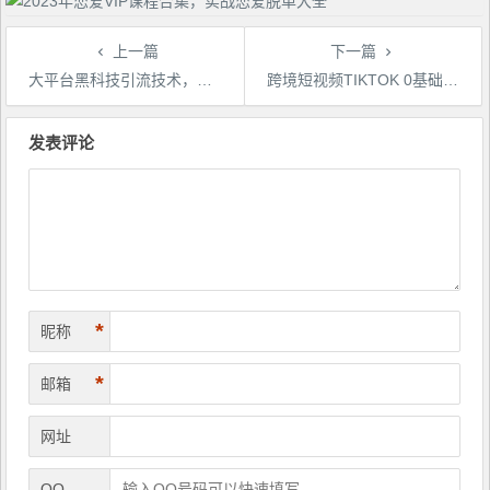
上一篇
下一篇
大平台黑科技引流技术，小白也能靠这些技术混到月入1w+(2023年的课程）
跨境短视频TIKTOK 0基础到精通网赚变现套课，跨境短视频独立站带货变现技巧
文
章
发表评论
导
航
*
昵称
*
邮箱
网址
QQ