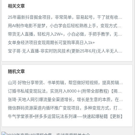
相关文章
25年最新抖音掘金项目，非常简单，容易起号，干了就有收益那种
用AI制作电影不是梦，小白学会后轻松熟练上手，变现方式多样，日入2张+
带货无人直播，轻松月入2W+，小白必做，手把手教学，无脑操作(附学习资料)
女单身经济项目变现周期长可复购率高日入1k+
宝子哥·无人直播-非实时防风技术(更新25年6月)无人半无人直播
随机文章
山河·好物分享带货、书单剪辑，帮您做好短视频，提高剪辑技巧
订婚书私域变现玩法，实测月入8000＋(附带全部教程)【揭秘】
张琦·天地人网引爆流量全渠道增长，增长是生意的本质，在商业竞争中得增长者得天下
微信群码资源渠道内循环推广变现项目，多种变现方式，打通你的管道收益
牛气学堂茶茶•拼多多运营玩法系列课—-快速起爆秘籍【更新】