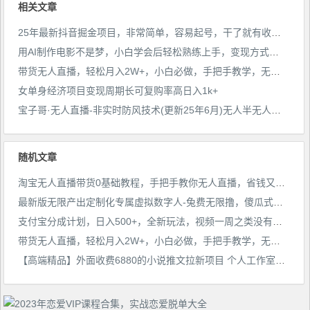
相关文章
25年最新抖音掘金项目，非常简单，容易起号，干了就有收益那种
用AI制作电影不是梦，小白学会后轻松熟练上手，变现方式多样，日入2张+
带货无人直播，轻松月入2W+，小白必做，手把手教学，无脑操作(附学习资料)
女单身经济项目变现周期长可复购率高日入1k+
宝子哥·无人直播-非实时防风技术(更新25年6月)无人半无人直播
随机文章
淘宝无人直播带货0基础教程，手把手教你无人直播，省钱又省力
最新版无限产出定制化专属虚拟数字人-兔费无限撸，傻瓜式操作，有手就会系列
支付宝分成计划，日入500+，全新玩法，视频一周之类没有不爆的
带货无人直播，轻松月入2W+，小白必做，手把手教学，无脑操作(附学习资料)
【高端精品】外面收费6880的小说推文拉新项目 个人工作室可批量做