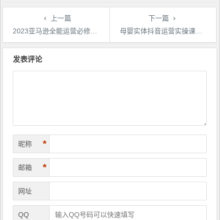
上一篇
下一篇
2023亚马逊全能运营必修课，全面认识亚马逊平台+精品化选品+CPC广告的极致打法
母婴实体抖音运营实操课，母婴行业/个人ip/母婴实体同城号，帮助母婴实体在短视频做出新增长
文
章
发表评论
导
航
*
昵称
*
邮箱
网址
QQ