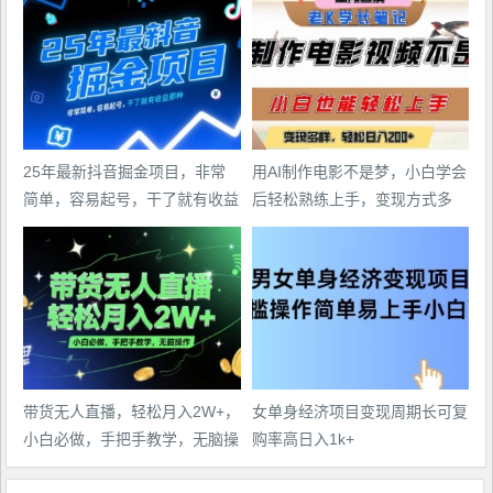
25年最新抖音掘金项目，非常
用AI制作电影不是梦，小白学会
简单，容易起号，干了就有收益
后轻松熟练上手，变现方式多
那种
样，日入2张+
带货无人直播，轻松月入2W+，
女单身经济项目变现周期长可复
小白必做，手把手教学，无脑操
购率高日入1k+
作(附学习资料)