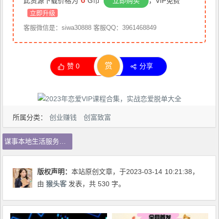
6
此资源下载价格为
G币
立即购买
，VIP免费
立即升级
客服微信是：siwa30888 客服QQ：3961468849
赏
赞
0
分享
所属分类：
创业赚钱
创富致富
谋事本地生活服务商运营师价值999（视频完整课程+课件+资料包）
版权声明：
本站原创文章，于2023-03-14
10:21:38
，
由
猴头客
发表，共 530 字。