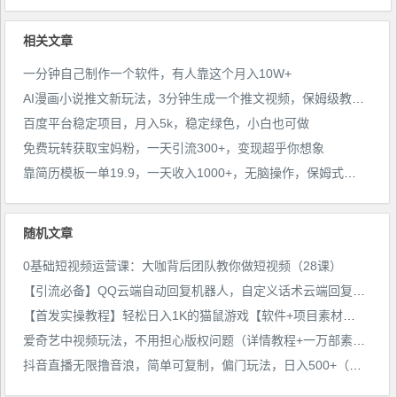
相关文章
一分钟自己制作一个软件，有人靠这个月入10W+
AI漫画小说推文新玩法，3分钟生成一个推文视频，保姆级教程【配项目操作和软件教程】
百度平台稳定项目，月入5k，稳定绿色，小白也可做
免费玩转获取宝妈粉，一天引流300+，变现超乎你想象
靠简历模板一单19.9，一天收入1000+，无脑操作，保姆式教学，首选网赚副业！
随机文章
0基础短视频运营课：大咖背后团队教你做短视频（28课）
【引流必备】QQ云端自动回复机器人，自定义话术云端回复【永久脚本+详细教程】
【首发实操教程】轻松日入1K的猫鼠游戏【软件+项目素材】【揭秘】
爱奇艺中视频玩法，不用担心版权问题（详情教程+一万部素材）
抖音直播无限撸音浪，简单可复制，偏门玩法，日入500+（视频课件+核心资料）