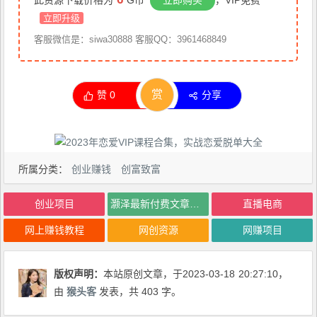
立即升级
客服微信是：siwa30888 客服QQ：3961468849
赏
赞
0
分享
所属分类：
创业赚钱
创富致富
创业项目
灏泽最新付费文章共享·《关于买房子，你必须明白的所有关键-写在涨潮来临前​》
直播电商
网上赚钱教程
网创资源
网赚项目
版权声明：
本站原创文章，于2023-03-18
20:27:10
，
由
猴头客
发表，共 403 字。