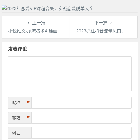
上一篇
下一篇
小说推文·顶流技术AI绘画教学：几条视频变现几十万，全套视频教学+工具
2023抓住抖音流量风口，线下餐饮店如何做抖音同城直播给餐饮店引流
文
章
发表评论
导
航
*
昵称
*
邮箱
网址