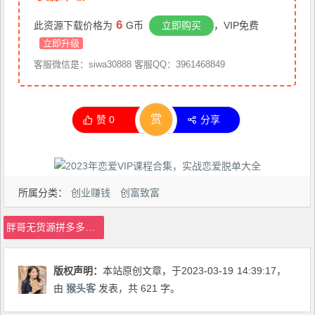
6
此资源下载价格为
G币
立即购买
，VIP免费
立即升级
客服微信是：siwa30888 客服QQ：3961468849
赏
赞
0
分享
所属分类：
创业赚钱
创富致富
胖哥无货源拼多多速成班，此课程为速成班，适合兼职或者是新手入场
版权声明：
本站原创文章，于2023-03-19
14:39:17
，
由
猴头客
发表，共 621 字。