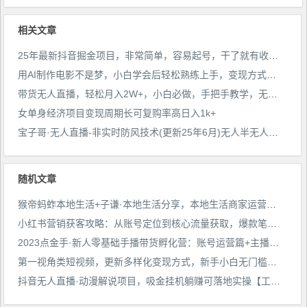
作(附学习资料)
相关文章
25年最新抖音掘金项目，非常简单，容易起号，干了就有收益那种
用AI制作电影不是梦，小白学会后轻松熟练上手，变现方式多样，日入2张+
带货无人直播，轻松月入2W+，小白必做，手把手教学，无脑操作(附学习资料)
女单身经济项目变现周期长可复购率高日入1k+
宝子哥·无人直播-非实时防风技术(更新25年6月)无人半无人直播
随机文章
猴帝蚂蚱本地生活+子谦·本地生活分享，本地生活商家运营，团队搭建，私域运营
小红书营销获客攻略：从账号定位到核心流量获取，爆款笔记打造
2023点金手·新人零基础手播带货孵化营：账号运营篇+主播话术篇+数据流量篇等
第一视角类短视频，更新多样化变现方式，新手小白无门槛操作，日入500+【揭秘】
抖音无人直播·动漫解说项目，吸金挂机躺赚可落地实操【工具+素材+教程】