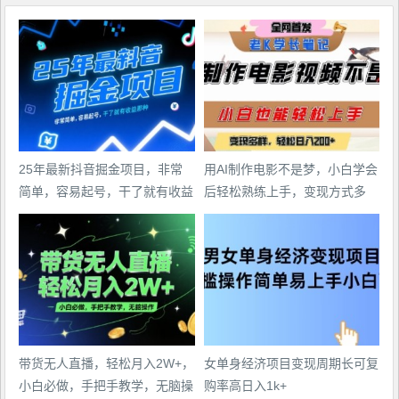
25年最新抖音掘金项目，非常
用AI制作电影不是梦，小白学会
简单，容易起号，干了就有收益
后轻松熟练上手，变现方式多
那种
样，日入2张+
带货无人直播，轻松月入2W+，
女单身经济项目变现周期长可复
小白必做，手把手教学，无脑操
购率高日入1k+