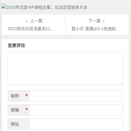
上一篇
下一篇
2023抓住抖音流量风口，线下餐饮店如何做抖音同城直播给餐饮店引流
莫小可·直播从0-1快速起号，​提升直播间话术逻辑，掌握各种起号玩法，快速了解流量核心
文
章
发表评论
导
航
*
昵称
*
邮箱
网址