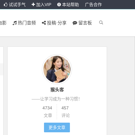
试试手气
加入VIP
本站帮助
广告合作
电影
热门音频
投稿·分享
留言板
猴头客
——让学习成为一种习惯！
4734
457
文章
评论
更多文章