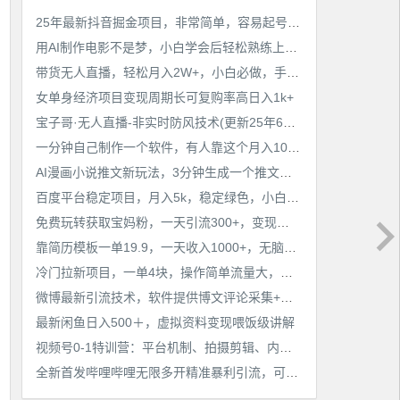
25年最新抖音掘金项目，非常简单，容易起号，干了就有收益那种
用AI制作电影不是梦，小白学会后轻松熟练上手，变现方式多样，日入2张+
带货无人直播，轻松月入2W+，小白必做，手把手教学，无脑操作(附学习资料)
女单身经济项目变现周期长可复购率高日入1k+
宝子哥·无人直播-非实时防风技术(更新25年6月)无人半无人直播
一分钟自己制作一个软件，有人靠这个月入10W+
AI漫画小说推文新玩法，3分钟生成一个推文视频，保姆级教程【配项目操作和软件教程】
百度平台稳定项目，月入5k，稳定绿色，小白也可做
免费玩转获取宝妈粉，一天引流300+，变现超乎你想象
靠简历模板一单19.9，一天收入1000+，无脑操作，保姆式教学，首选网赚副业！
冷门拉新项目，一单4块，操作简单流量大，变现快
微博最新引流技术，软件提供博文评论采集+私信实现精准引流【揭秘】
最新闲鱼日入500＋，虚拟资料变现喂饭级讲解
视频号0-1特训营：平台机制、拍摄剪辑、内容创作、爆款公式，实战案例分享
全新首发哔哩哔哩无限多开精准暴利引流，可无限多开，抗封首发精品脚本