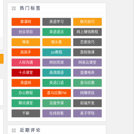
热门标签
慕课网
英语学习
聊天技巧
创业项目
英语语法
网上赚钱教程
唯库
猴头客
恋爱技巧
高高手
ps教程
荔枝微课
人际沟通
网创资源
网易云课堂
十点课堂
高清国语
直播电商
英盛网
英语口语
喜马拉雅
办公教程
喜马拉雅FM
网赚项目
腾讯课堂
百度传课
前端开发
千聊
在线观看
麦子学院
近期评论