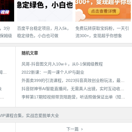
，3分
百度平台稳定项目，月入5k，
免费玩转获取宝妈粉，一天引
保姆级
稳定绿色，小白也可做
流300+，变现超乎你想象
件教
随机文章
风哥-抖音图文月入10w＋，从0-1保姆级教程
AI漫画小说推文新玩法，3分钟生成一个推文视频，保姆级教程【配项目操作和软件教程】
2022新课：一周一课个人IP与副业
外面卖399的引流课程，2023抖音高效创业粉玩法，最新原创课程
象
抖音财神爷AI智能直播间，无需真人出镜，实时互动收礼物，小黄车带货，市面上最新的直播玩法。【软件+详细教程+工具】
靠简历模板一单19.9，一天收入1000+，无脑操作，保姆式教学，首选网赚副业！
李鲆第17期短视频带货陪跑营，听话照做保证出单（短视频带货+直播+团购）
下一篇