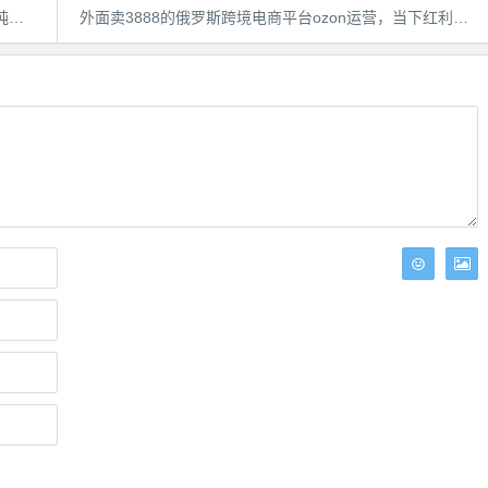
镜
外面卖3888的俄罗斯跨境电商平台ozon运营，当下红利期的跨境电商平台，包含店铺申请，运营思路，售后等