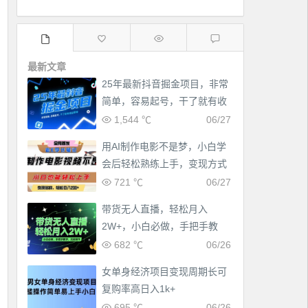
最新文章
25年最新抖音掘金项目，非常
简单，容易起号，干了就有收
益那种
1,544 ℃
06/27
用AI制作电影不是梦，小白学
会后轻松熟练上手，变现方式
多样，日入2张+
721 ℃
06/27
带货无人直播，轻松月入
2W+，小白必做，手把手教
学，无脑操作(附学习资料)
682 ℃
06/26
女单身经济项目变现周期长可
复购率高日入1k+
695 ℃
06/26