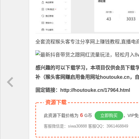
全套流程猴头客专注分享
网上赚钱教程
,直播电
感兴趣的可以下载学习，本项目仅供会员下载学习
补（猴头客网赚启用备用网址houtouke.c
固定链接：http://houtouke.cn/17964.html
资源下载
6
此资源下载价格为
G币
立即购买
，VIP
客服微信是：siwa30888 客服QQ：3961468849