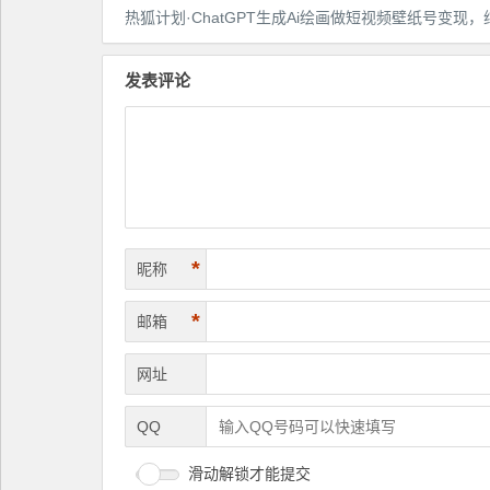
热狐计划·ChatGPT生成Ai绘画做短视频壁纸号变现，纯原创，0门槛，无需真人出
发表评论
*
昵称
*
邮箱
网址
QQ
滑动解锁才能提交