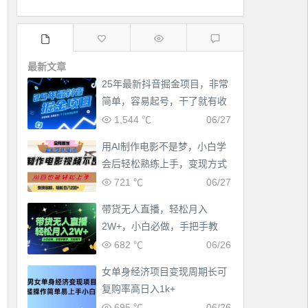
最新文章
25年最新抖音掘金项目，非常
简单，容易起号，干了就有收
益那种
1,544 ℃
06/27
用AI制作电影不是梦，小白学
会后轻松熟练上手，变现方式
多样，日入2张+
721 ℃
06/27
带货无人直播，轻松月入
2W+，小白必做，手把手教
学，无脑操作(附学习资料)
682 ℃
06/26
女单身经济项目变现周期长可
复购率高日入1k+
695 ℃
06/26