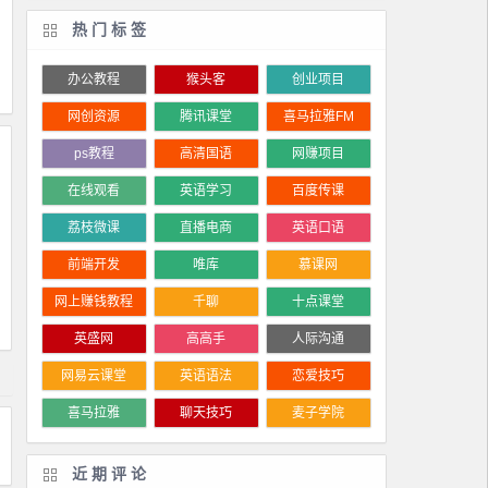
热门标签
办公教程
猴头客
创业项目
网创资源
腾讯课堂
喜马拉雅FM
ps教程
高清国语
网赚项目
在线观看
英语学习
百度传课
荔枝微课
直播电商
英语口语
前端开发
唯库
慕课网
网上赚钱教程
千聊
十点课堂
英盛网
高高手
人际沟通
网易云课堂
英语语法
恋爱技巧
喜马拉雅
聊天技巧
麦子学院
近期评论