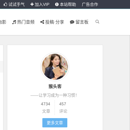
试试手气
加入VIP
本站帮助
广告合作
电影
热门音频
投稿·分享
留言板
猴头客
——让学习成为一种习惯！
4734
457
文章
评论
更多文章