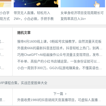
，小白学
带货无人直播，轻松月入
女单身经济项目变现周期长可
现方式
2W+，小白必做，手把手教
复购率高日入1k+
学，无脑操作(附学习资料)
随机文章
25年最新抖音掘金项目，非常简单，容易起号，干了就有收益那种
猴帝4月1600线上课，0粉起号实操教学，自然流量天花板
用AI制作电影不是梦，小白学会后轻松熟练上手，变现方式多样，日入2张+
外面卖666的最新抖音连怼技术，抖音轻松上热门，别再被割了
带货无人直播，轻松月入2W+，小白必做，手把手教学，无脑操作(附学习资料)
巧用ChatGPT+AI绘画操作公众号流量主变现项目，发布文章涨粉变现
不补单、高投产的小红书店铺运营，一张身份证就可以开店注册
宝子哥·无人直播-非实时防风技术(更新25年6月)无人半无人直播
小白一周到手300刀，GG2U玩游戏赚美金，不懂英语也能赚钱【揭秘】
下一篇
权
外面收费1980的抖音胡闹天宫直播项目，可虚拟人直播，抖音报白，实时互动直播【软件+详细教程】