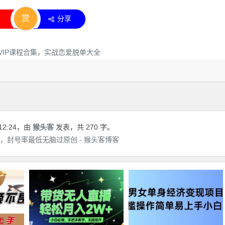
赏
分享
12:24
，由
猴头客
发表，共 270 字。
，封号率最低无脑过原创 - 猴头客博客