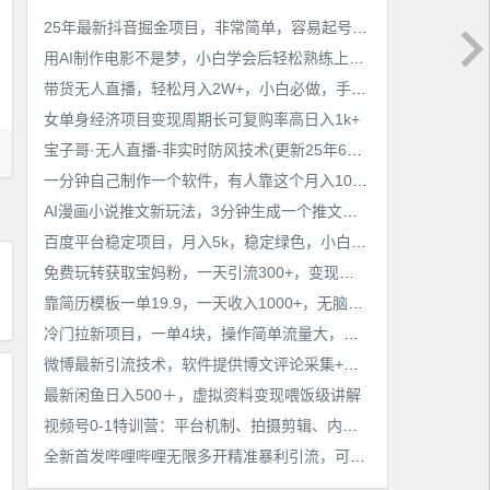
25年最新抖音掘金项目，非常简单，容易起号，干了就有收益那种
用AI制作电影不是梦，小白学会后轻松熟练上手，变现方式多样，日入2张+
带货无人直播，轻松月入2W+，小白必做，手把手教学，无脑操作(附学习资料)
女单身经济项目变现周期长可复购率高日入1k+
宝子哥·无人直播-非实时防风技术(更新25年6月)无人半无人直播
一分钟自己制作一个软件，有人靠这个月入10W+
AI漫画小说推文新玩法，3分钟生成一个推文视频，保姆级教程【配项目操作和软件教程】
百度平台稳定项目，月入5k，稳定绿色，小白也可做
免费玩转获取宝妈粉，一天引流300+，变现超乎你想象
靠简历模板一单19.9，一天收入1000+，无脑操作，保姆式教学，首选网赚副业！
冷门拉新项目，一单4块，操作简单流量大，变现快
微博最新引流技术，软件提供博文评论采集+私信实现精准引流【揭秘】
最新闲鱼日入500＋，虚拟资料变现喂饭级讲解
视频号0-1特训营：平台机制、拍摄剪辑、内容创作、爆款公式，实战案例分享
全新首发哔哩哔哩无限多开精准暴利引流，可无限多开，抗封首发精品脚本