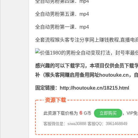
全自动男粉第四课．mp4
全自动男粉第五课．mp4
全自动男粉第一课．mp4
全套流程猴头客专注分享
网上赚钱教程
,直播电
感兴趣的可以下载学习，本项目仅供会员下载学习
补（猴头客网赚启用备用网址houtouke.c
固定链接：http://houtouke.cn/18215.html
资源下载
6
此资源下载价格为
G币
立即购买
，VIP
客服微信是：siwa30888 客服QQ：3961468849