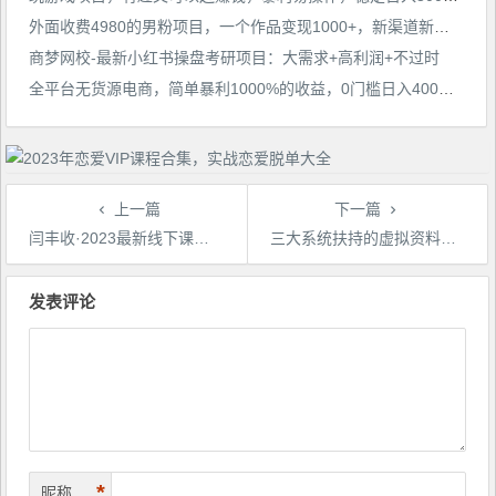
外面收费4980的男粉项目，一个作品变现1000+，新渠道新玩法，一部手机实现月入过万【揭秘】
商梦网校-最新小红书操盘考研项目：大需求+高利润+不过时
全平台无货源电商，简单暴利1000%的收益，0门槛日入400+【揭秘】
上一篇
下一篇
闫丰收·2023最新线下课，揭秘抖音底层流量分配机制，告诉你抖音冷启动命门破解和不同场景下的玩法
三大系统扶持的虚拟资料项目，单日突破800+收益提升4倍转化
文
章
发表评论
导
航
*
昵称