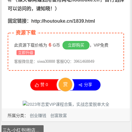
可以访问的，请知晓！）
固定链接：http://houtouke.cn/1839.html
资源下载
6
此资源下载价格为
G币
立即购买
，VIP免费
立即升级
客服微信是：siwa30888 客服QQ：3961468849
赏
赞
0
分享
所属分类：
创业赚钱
创富致富
三九-小红书0粉店铺爆单训练营，带你从0-1开店铺，选品，做爆款