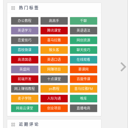
热门标签
办公教程
高高手
千聊
英语学习
腾讯课堂
英语语法
恋爱技巧
喜马拉雅
网创资源
荔枝微课
猴头客
聊天技巧
高清国语
英语口语
在线观看
英盛网
网赚项目
慕课网
前端开发
十点课堂
百度传课
网上赚钱教程
ps教程
喜马拉雅FM
麦子学院
人际沟通
唯库
网易云课堂
创业项目
直播电商
近期评论