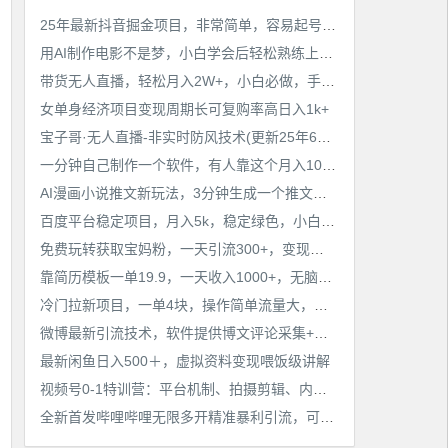
工作也轻松了！
25年最新抖音掘金项目，非常简单，容易起号，干了就有收益那种
用AI制作电影不是梦，小白学会后轻松熟练上手，变现方式多样，日入2张+
带货无人直播，轻松月入2W+，小白必做，手把手教学，无脑操作(附学习资料)
女单身经济项目变现周期长可复购率高日入1k+
宝子哥·无人直播-非实时防风技术(更新25年6月)无人半无人直播
一分钟自己制作一个软件，有人靠这个月入10W+
AI漫画小说推文新玩法，3分钟生成一个推文视频，保姆级教程【配项目操作和软件教程】
百度平台稳定项目，月入5k，稳定绿色，小白也可做
免费玩转获取宝妈粉，一天引流300+，变现超乎你想象
靠简历模板一单19.9，一天收入1000+，无脑操作，保姆式教学，首选网赚副业！
冷门拉新项目，一单4块，操作简单流量大，变现快
微博最新引流技术，软件提供博文评论采集+私信实现精准引流【揭秘】
最新闲鱼日入500＋，虚拟资料变现喂饭级讲解
视频号0-1特训营：平台机制、拍摄剪辑、内容创作、爆款公式，实战案例分享
全新首发哔哩哔哩无限多开精准暴利引流，可无限多开，抗封首发精品脚本