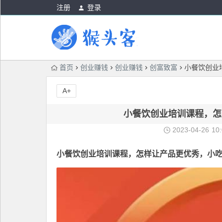
注册
登录
首页
创业赚钱
创业赚钱
创富致富
小餐饮创业
A+
小餐饮创业培训课程，怎
2023-04-26
10
小餐饮创业培训课程
，怎样让产品更优秀，小