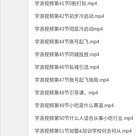
学浪视频第41节0粉打标.mp4
学浪视频第42节初步冷启动.mp4
学浪视频第43节彻底冷启动mp4
学浪视频第44节账号起飞.mp4
学浪视频第45节同城投放.mp4
学浪视频第46节私域引流.mp4
学浪视频第47节账号起飞指南.mp4
学浪视频第48节引导课，mp4
学浪视频第49节小吃是什么赛道.mp4
学浪视频第50节什么人适合从事小吃行业.mp4
学浪视频第51节加盟&培训学校何去何从.mp4