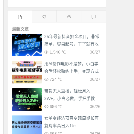
最新文章
25年最新抖音掘金项目，非常
简单，容易起号，干了就有收
益那种
1,546 ℃
06/27
用AI制作电影不是梦，小白学
会后轻松熟练上手，变现方式
多样，日入2张+
724 ℃
06/27
带货无人直播，轻松月入
2W+，小白必做，手把手教
学，无脑操作(附学习资料)
686 ℃
06/26
女单身经济项目变现周期长可
复购率高日入1k+
698 ℃
06/26