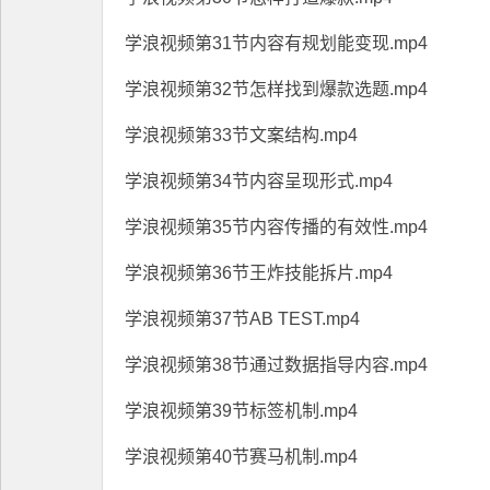
学浪视频第31节内容有规划能变现.mp4
学浪视频第32节怎样找到爆款选题.mp4
学浪视频第33节文案结构.mp4
学浪视频第34节内容呈现形式.mp4
学浪视频第35节内容传播的有效性.mp4
学浪视频第36节王炸技能拆片.mp4
学浪视频第37节AB TEST.mp4
学浪视频第38节通过数据指导内容.mp4
学浪视频第39节标签机制.mp4
学浪视频第40节赛马机制.mp4