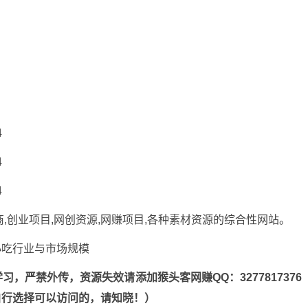
4
4
4
商,创业项目,网创资源,
网赚项目
,各种素材资源的综合性网站。
，严禁外传，资源失效请添加猴头客网赚QQ：3277817376
n，自行选择可以访问的，请知晓！）