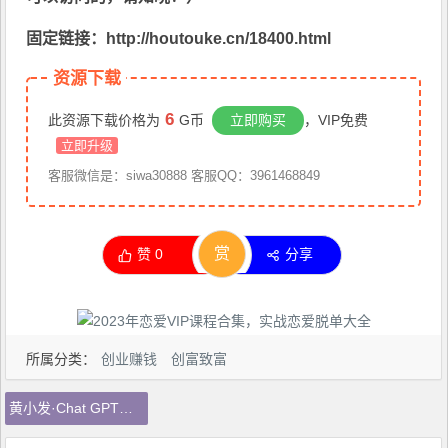
固定链接：http://houtouke.cn/18400.html
资源下载
6
此资源下载价格为
G币
立即购买
，VIP免费
立即升级
客服微信是：siwa30888 客服QQ：3961468849
赏
赞
0
分享
所属分类：
创业赚钱
创富致富
黄小发·Chat GPT初阶实战课，​AI时代技术变革，未来已来，提高工作效率和未来竞争力