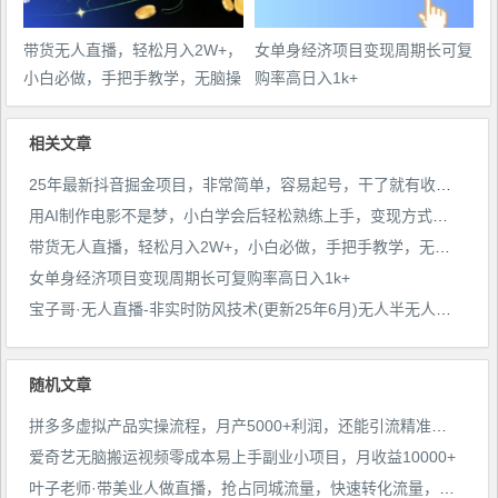
带货无人直播，轻松月入2W+，
女单身经济项目变现周期长可复
小白必做，手把手教学，无脑操
购率高日入1k+
作(附学习资料)
相关文章
25年最新抖音掘金项目，非常简单，容易起号，干了就有收益那种
用AI制作电影不是梦，小白学会后轻松熟练上手，变现方式多样，日入2张+
带货无人直播，轻松月入2W+，小白必做，手把手教学，无脑操作(附学习资料)
女单身经济项目变现周期长可复购率高日入1k+
宝子哥·无人直播-非实时防风技术(更新25年6月)无人半无人直播
随机文章
拼多多虚拟产品实操流程，月产5000+利润，还能引流精准创业粉【揭秘】
爱奇艺无脑搬运视频零成本易上手副业小项目，月收益10000+
叶子老师·带美业人做直播，​抢占同城流量，快速转化流量，打造门店盈利闭环系统