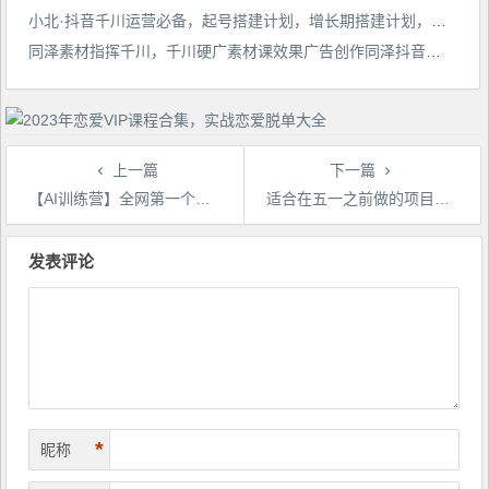
小北·抖音千川运营必备，起号搭建计划，增长期搭建计划，2023千川实操课！
同泽素材指挥千川，千川硬广素材课效果广告创作同泽抖音直播单品打爆日不落
上一篇
下一篇
【AI训练营】全网第一个系统的stable diffusion基础课，新手入门必看
适合在五一之前做的项目，无脑搬运，日入200+【揭秘】
文
章
发表评论
导
航
*
昵称