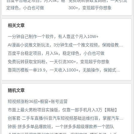
百度平台稳定项目，月入5k，稳
免费玩转获取宝妈粉，一天引流
定绿色，小白也可做
300+，变现超乎你想象
相关文章
一分钟自己制作一个软件，有人靠这个月入10W+
AI漫画小说推文新玩法，3分钟生成一个推文视频，保姆级教程【配项目操作和软件教程】
百度平台稳定项目，月入5k，稳定绿色，小白也可做
免费玩转获取宝妈粉，一天引流300+，变现超乎你想象
靠简历模板一单19.9，一天收入1000+，无脑操作，保姆式教学，首选网赚副业！
随机文章
短视频涨粉36招+橱窗+账号运营
市面上最火男粉项目实操版，仅靠一部手机月入3万【揭秘】
创客君·二手车直播/抖音汽车短视频基础运维扫盲，掌握汽车赛道的根本玩法
钟辰·拼多多单品爆款班，一个拼多多超级爆款养一个团队