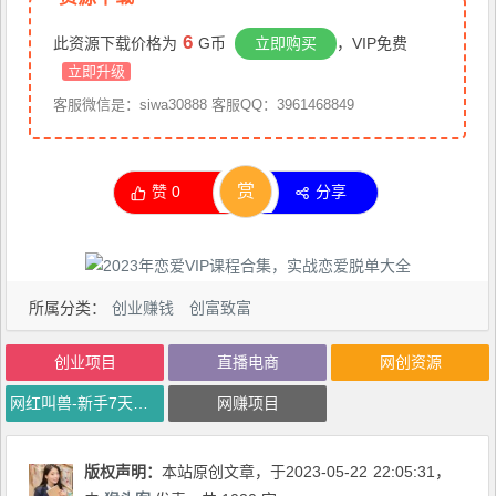
6
此资源下载价格为
G币
立即购买
，VIP免费
立即升级
客服微信是：siwa30888 客服QQ：3961468849
赏
赞
0
分享
所属分类：
创业赚钱
创富致富
创业项目
直播电商
网创资源
网红叫兽-新手7天快速起号：dou+起号运营实战课程，2023新算法下的抖加投放策略，网上赚钱教程
网赚项目
版权声明：
本站原创文章，于2023-05-22
22:05:31
，