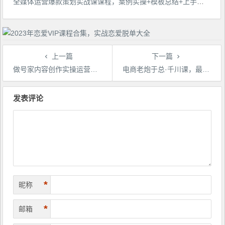
全媒体运营爆款策划实战课课程，案例实操+模板总结+上手即用
上一篇
下一篇
做号家内容创作实操运营课，快速掌握短视频领域，洞察短视频新玩法
电商老炮于总·千川课，最新千川实操课，抖音卖爆了的课程
文
章
发表评论
导
航
*
昵称
*
邮箱