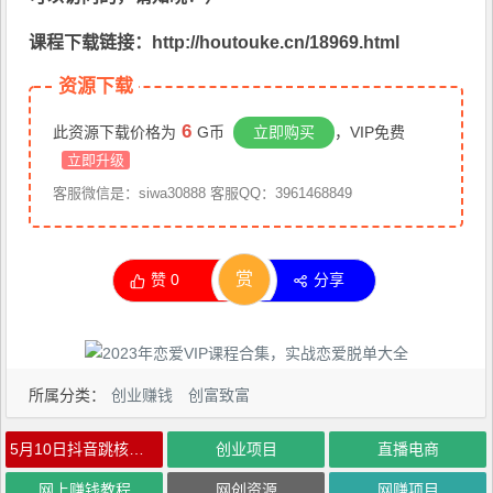
课程下载链接：http://houtouke.cn/18969.html
资源下载
6
此资源下载价格为
G币
立即购买
，VIP免费
立即升级
客服微信是：siwa30888 客服QQ：3961468849
赏
赞
0
分享
所属分类：
创业赚钱
创富致富
5月10日抖音跳核对教程，简单暴力，需要自测，随时失效
创业项目
直播电商
网上赚钱教程
网创资源
网赚项目