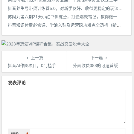
抖音养生号带货训练营5.0，对新手友好、收益更稳定的玩法，让你带货收益爆炸（更新）
苏阿九第六期21天小红书训练营，打造爆款笔记，教你做一个赚钱的小红书
抖音知识付费必修课，学浪入驻及运营踩坑难点全透析（新版）
上一篇
下一篇
抖音AI作图项目，0门槛手机软件一键生成原创图文，每天半小时，日入500+稳定长期（揭秘）
外面收费388的可运营版时光同款知识付费发卡网程序搭建【全套源码+搭建教程】
文
章
发表评论
导
航