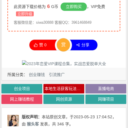
6
此资源下载价格为
G币
立即购买
，VIP免费
立即升级
客服微信是：siwa30888 客服QQ：3961468849
赏
赞
0
分享
所属分类：
创业赚钱
引流推广
创业项目
本地生活获客玩法，​9节线上课，全方位实体商家运营详解
直播电商
网上赚钱教程
网创资源
网赚项目
版权声明：
本站原创文章，于2023-05-23
17:04:52
，
由
猴头客
发表，共 346 字。