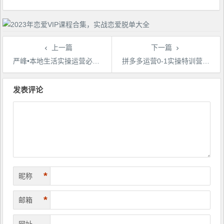
上一篇
下一篇
严峰•本地生活实操运营必修课，本地生活新手商家运营的宝藏教程
拼多多运营0-1实操特训营，拼多多0基础入门，从基础到进阶的可实操玩法
文
章
发表评论
导
航
*
昵称
*
邮箱
网址