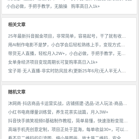
小白必做，手把手教学，无脑操
购率高日入1k+
作(附学习资料)
相关文章
25年最新抖音掘金项目，非常简单，容易起号，干了就有收益那种
用AI制作电影不是梦，小白学会后轻松熟练上手，变现方式多样，日入2张+
带货无人直播，轻松月入2W+，小白必做，手把手教学，无脑操作(附学习资料)
女单身经济项目变现周期长可复购率高日入1k+
宝子哥·无人直播-非实时防风技术(更新25年6月)无人半无人直播
随机文章
沐网商·抖店商品卡运营实战，店铺搭建-选品-达人玩法-商品卡流-起店高阶玩玩
小红书电商爆量训练营，养生花茶实战篇，月入3W+
抖音快手搞笑视频0基础制作教程，简单易懂，快速涨粉变现【素材+教程】
高端手机壳创意定制，项目正处于蓝海，每单收益30+，可以上矩阵操作【揭秘】
看不见二维码的引流图，缩小是图画，放大是二维码，安全日引流100+