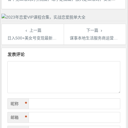
上一篇
下一篇
日入500+美女号变现最新升级玩法（详细实操教程）
谋事本地生活服务商运营师培训课，0资源0经验一起玩转本地生活
文
章
发表评论
导
航
*
昵称
*
邮箱