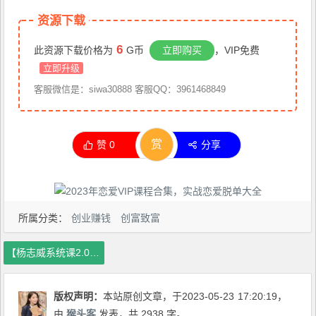
资源下载
6
此资源下载价格为
G币
立即购买
，VIP免费
立即升级
客服微信是：siwa30888 客服QQ：3961468849
赏
赞
0
分享
所属分类：
创业赚钱
创富致富
【杨志威系统课2.0】美业门店经营管理系统课，给你讲点美业的实在干货，含资料
版权声明：
本站原创文章，于2023-05-23
17:20:19
，
由
猴头客
发表，共 2938 字。