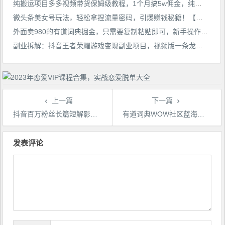
纯搬运项目多多视频带货保姆级教程，1个月搞5w佣金，纯小白也能学会【揭秘】
微头条美女号玩法，轻松拿捏流量密码，引爆赚钱秘籍！【揭秘】
外面卖980的有道词典掘金，只需要复制粘贴即可，新手操作一小时日入100＋【揭秘】
副业拆解：抖音王者荣耀游戏变现副业项目，视频版一条龙实操玩法分享给你
上一篇
下一篇
抖音百万粉丝长篇短解影视解说教程，新手入门做电影解说影视解说详解
有道词典WOW社区蓝海项目，目前高速上升期，新人小白都可以换取高收益！赶紧布局！【揭秘】
文
章
发表评论
导
航