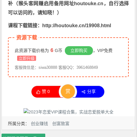
补（猴头客网赚启用备用网址houtouke.cn，自行选择
可以访问的，请知晓！）
课程下载链接：http://houtouke.cn/19908.html
资源下载
6
此资源下载价格为
G币
立即购买
，VIP免费
立即升级
客服微信是：siwa30888 客服QQ：3961468849
赏
赞
0
分享
所属分类：
创业赚钱
创富致富