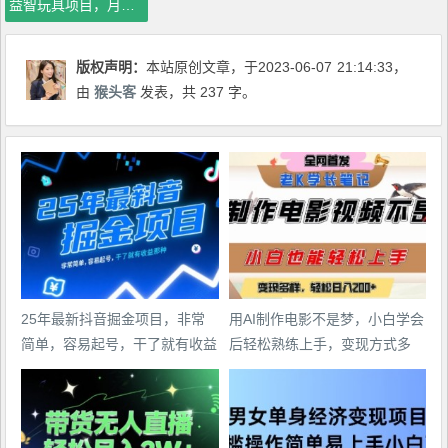
益智玩具项目，月赚5000＋，小白新手坚持做就可以达到【揭秘】
版权声明：
本站原创文章，于2023-06-07
21:14:33
，
由
猴头客
发表，共 237 字。
25年最新抖音掘金项目，非常
用AI制作电影不是梦，小白学会
简单，容易起号，干了就有收益
后轻松熟练上手，变现方式多
那种
样，日入2张+