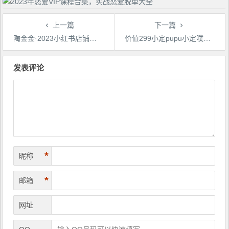
上一篇
下一篇
陶金金·2023小红书店铺运营课，小红书店铺入门实战教学
价值299小定pupu小定噗噗课可爱Q版人物创作专题教程ipad插画课程
文
章
发表评论
导
航
*
昵称
*
邮箱
网址