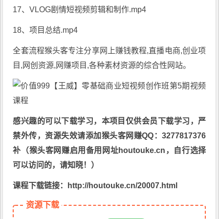
17、VLOG剧情短视频剪辑和制作.mp4
18、项目总结.mp4
全套流程猴头客专注分享
网上赚钱教程
,直播电商,创业项
目,网创资源,
网赚项目
,各种素材资源的综合性网站。
感兴趣的可以下载学习，本项目仅供会员下载学习，严
禁外传，资源失效请添加猴头客网赚QQ：3277817376
补（猴头客网赚启用备用网址houtouke.cn，自行选择
可以访问的，请知晓！）
课程下载链接：http://houtouke.cn/20007.html
资源下载