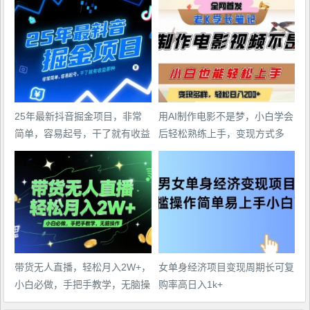
25年最新抖音掘金项目，非常
用AI制作电影不是梦，小白学会
简单，容易起号，干了就有收益
后轻松熟练上手，变现方式多
那种
样，日入2张+
带货无人直播，轻松月入2W+，
女单身经济项目变现周期长可复
小白必做，手把手教学，无脑操
购率高日入1k+
作(附学习资料)