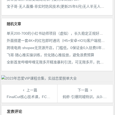
宝子哥·无人直播-非实时防风技术(更新25年6月)无人半无人直播
随机文章
单天200-700的小红书幼师项目（虚拟），长久稳定正规好操作！
外面搭建一套4K+的红包即时通讯（H5+安卓+IOS)客户端视频教程
跨境电商·shopee无货源开店，门槛低，0保证金0入驻费0年费，操作简单，出单迅速
飞哥·随心推实操训练，优化随心推投放，避免浪费预算
全新首发哔哩哔哩无限多开精准暴利引流，可无限多开，抗封首发精品脚本
上一篇
下一篇
FinalCut核心技术课，FCP基础剪辑调色影视视频制作专业入门
蚂蚱·引爆同城特训，从0-1引爆你的同城流量，2023年抢占本地生活万亿赛道
文
章
发表评论
导