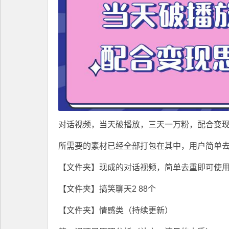
对话视频，当天破播放，三天一万粉，配合变现思
所需要的素材已经全部打包在其中，用户简单
【文件夹】现成的对话视频，简单去重即可使
【文件夹】搞笑聊天2 88个
【文件夹】情感类（持续更新）