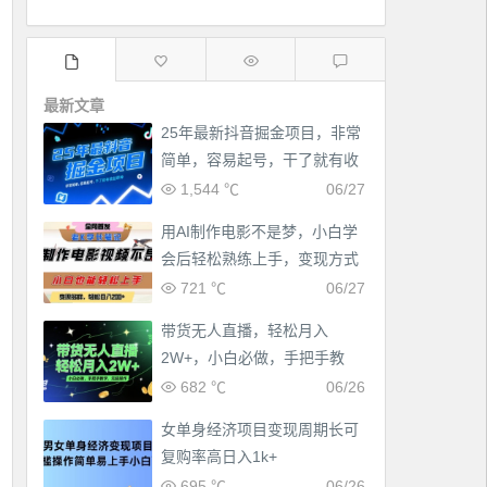
最新文章
25年最新抖音掘金项目，非常
简单，容易起号，干了就有收
益那种
1,544 ℃
06/27
用AI制作电影不是梦，小白学
会后轻松熟练上手，变现方式
多样，日入2张+
721 ℃
06/27
带货无人直播，轻松月入
2W+，小白必做，手把手教
学，无脑操作(附学习资料)
682 ℃
06/26
女单身经济项目变现周期长可
复购率高日入1k+
695 ℃
06/26