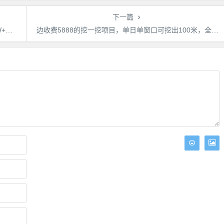
下一篇
】
边收费5888的挖一挖项目，单日单窗口可挖出100米，全自动，可多开【揭秘】