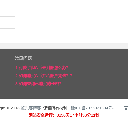
常见问题
1.付款了但G币未到账怎么办？
2.如何购买G币并给账户充值？？
3.如何查询已购买的卡密？
ight © 2018
猴头客博客
保留所有权利 ·
豫ICP备2023021304号-1
|
百
网站安全运行：3136天17小时36分12秒