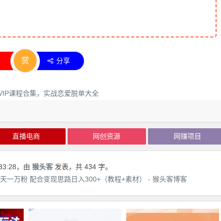
赏
分享
直播电商
网创资源
网赚项目
33:28
，由
猴头客
发表，共 434 字。
一万粉 配合变现思路日入300+（教程+素材） - 猴头客博客