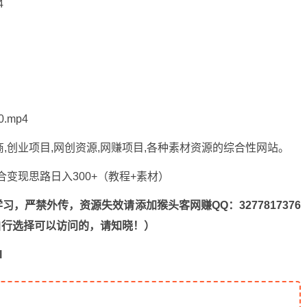
4
mp4
商,创业项目,网创资源,
网赚项目
,各种素材资源的综合性网站。
，严禁外传，资源失效请添加猴头客网赚QQ：3277817376
n，自行选择可以访问的，请知晓！）
l