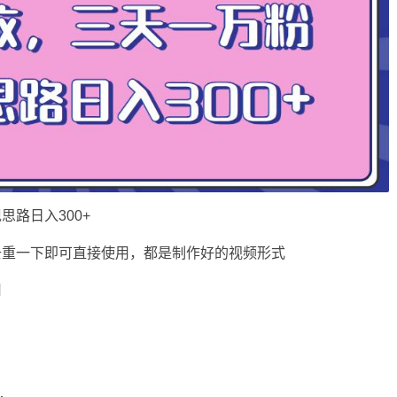
路日入300+
去重一下即可直接使用，都是制作好的视频形式
用