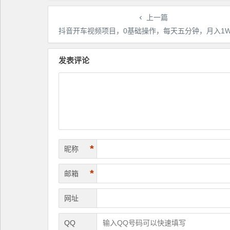
上一篇
抖音开车视频项目，0基础操作，每天五分钟，月入1W+【揭秘
发表评论
*
昵称
*
邮箱
网址
QQ