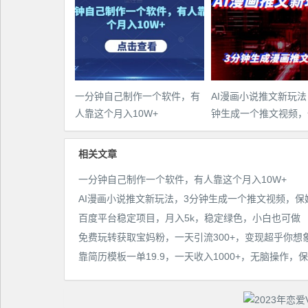
一分钟自己制作一个软件，有
AI漫画小说推文新玩法
人靠这个月入10W+
钟生成一个推文视频，
教程【配项目操作和软
程】
相关文章
一分钟自己制作一个软件，有人靠这个月入10W+
百度平台稳定项目，月入5k，稳定绿色，小白也可做
免费玩转获取宝妈粉，一天引流300+，变现超乎你想