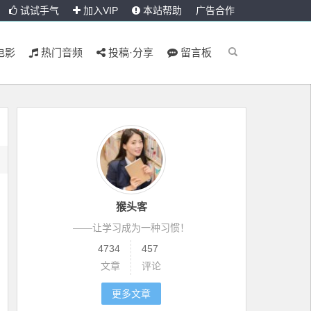
试试手气
加入VIP
本站帮助
广告合作
电影
热门音频
投稿·分享
留言板
猴头客
——让学习成为一种习惯！
4734
457
文章
评论
更多文章