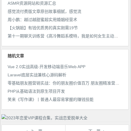
ASMR资源网站和资源汇总
感觉流付费版文章原创故事细腻，感觉流
周小鹏：越过越甜蜜超实用婚姻经营术
【火锅姐】有钱优质男的真实刚需19节
第十一期聊天训练营《高冷舞蹈系模特，我是如何女生主动表白+邀约的》
随机文章
Vue 2.0实战高级-开发移动端音乐Web APP
Laravel底层实战兼核心源码解析
零基础朋友圈营销实战：你的朋友圈价值百万 朋友圈精准营销视频教程
PHP从基础语法到原生项目开发
笑来《写作课》丨普通人最容易掌握的赚钱技能