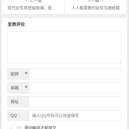
上一篇
下一篇
现代女性冥想瑜伽课，做温柔有力量的大女主！（完结）
人人都需要的自信沟通秘籍
文
章
发表评论
导
航
*
昵称
*
邮箱
网址
QQ
滑动解锁才能提交