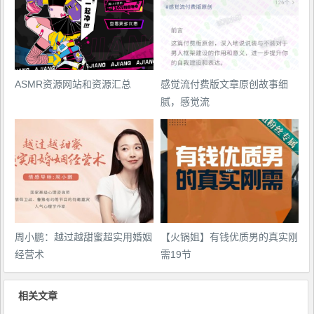
ASMR资源网站和资源汇总
感觉流付费版文章原创故事细
腻，感觉流
周小鹏：越过越甜蜜超实用婚姻
【火锅姐】有钱优质男的真实刚
经营术
需19节
相关文章