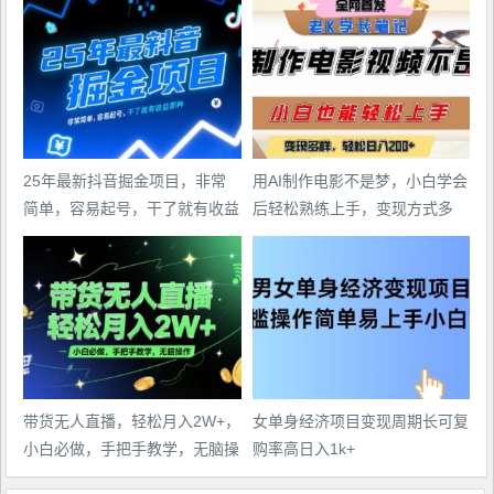
25年最新抖音掘金项目，非常
用AI制作电影不是梦，小白学会
简单，容易起号，干了就有收益
后轻松熟练上手，变现方式多
那种
样，日入2张+
带货无人直播，轻松月入2W+，
女单身经济项目变现周期长可复
小白必做，手把手教学，无脑操
购率高日入1k+
作(附学习资料)