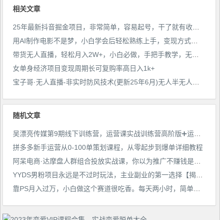
相关文章
25年最新抖音掘金项目，非常简单，容易起号，干了就有收益那种
用AI制作电影不是梦，小白学会后轻松熟练上手，变现方式多样，日入2张+
带货无人直播，轻松月入2W+，小白必做，手把手教学，无脑操作(附学习资料)
女单身经济项目变现周期长可复购率高日入1k+
宝子哥·无人直播-非实时防风技术(更新25年6月)无人半无人直播
随机文章
吴漂亮传媒第9期线下训练营，运营课实战训练营高阶版➕运营型主播实战训练高阶班，原价6800×2
拼多多新手运营从0-100单策划课程，从零起步到爆单详细教程
阿呆电商·达摩盘人群组合投放实战课，你以为推广不赚钱是技术问题，其实是你没有选好高价值消费客群
YYDS男粉项目永远是不过时玩法，主业副业的第一选择【揭秘】
靠PS月入过万，小白做这个赛道很吃香。每天两小时，简单轻松且暴利【揭秘】