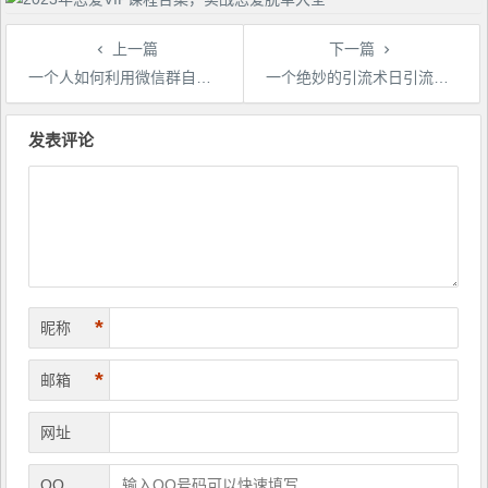
上一篇
下一篇
一个人如何利用微信群自动群发引流，一星期装满200个群，日入500+【揭秘】
一个绝妙的引流术日引流创业粉100+（适合各种行业）【揭秘】
文
章
发表评论
导
航
*
昵称
*
邮箱
网址
QQ