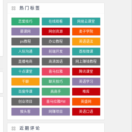
热门标签
恋爱技巧
在线观看
网易云课堂
慕课网
网创资源
麦子学院
ps教程
办公教程
英语语法
人际沟通
前端开发
荔枝微课
直播电商
高清国语
网上赚钱教程
十点课堂
喜马拉雅
腾讯课堂
千聊
聊天技巧
英语学习
百度传课
高高手
唯库
创业项目
喜马拉雅FM
英盛网
猴头客
网赚项目
英语口语
近期评论