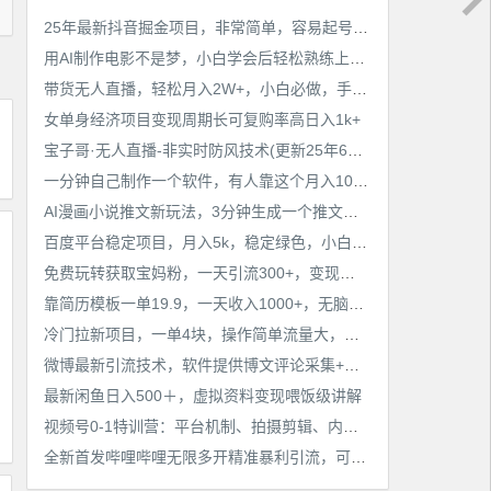
25年最新抖音掘金项目，非常简单，容易起号，干了就有收益那种
用AI制作电影不是梦，小白学会后轻松熟练上手，变现方式多样，日入2张+
带货无人直播，轻松月入2W+，小白必做，手把手教学，无脑操作(附学习资料)
女单身经济项目变现周期长可复购率高日入1k+
宝子哥·无人直播-非实时防风技术(更新25年6月)无人半无人直播
一分钟自己制作一个软件，有人靠这个月入10W+
AI漫画小说推文新玩法，3分钟生成一个推文视频，保姆级教程【配项目操作和软件教程】
百度平台稳定项目，月入5k，稳定绿色，小白也可做
免费玩转获取宝妈粉，一天引流300+，变现超乎你想象
靠简历模板一单19.9，一天收入1000+，无脑操作，保姆式教学，首选网赚副业！
冷门拉新项目，一单4块，操作简单流量大，变现快
微博最新引流技术，软件提供博文评论采集+私信实现精准引流【揭秘】
最新闲鱼日入500＋，虚拟资料变现喂饭级讲解
视频号0-1特训营：平台机制、拍摄剪辑、内容创作、爆款公式，实战案例分享
全新首发哔哩哔哩无限多开精准暴利引流，可无限多开，抗封首发精品脚本