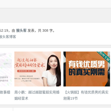
52:19
，由
猴头客
发表，共 308 字。
 猴头客博客
故事细
周小鹏：越过越甜蜜超实用婚
【火锅姐】有钱优质男的真实
姻经营术
刚需19节