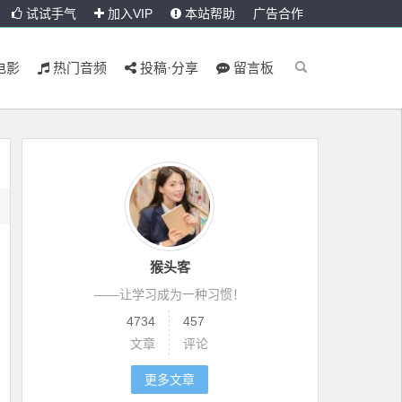
试试手气
加入VIP
本站帮助
广告合作
电影
热门音频
投稿·分享
留言板
猴头客
——让学习成为一种习惯！
4734
457
文章
评论
更多文章