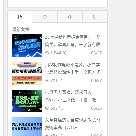
最新文章
25年最新抖音掘金项目，非常
简单，容易起号，干了就有收
益那种
1,544 ℃
06/27
用AI制作电影不是梦，小白学
会后轻松熟练上手，变现方式
多样，日入2张+
721 ℃
06/27
带货无人直播，轻松月入
2W+，小白必做，手把手教
学，无脑操作(附学习资料)
682 ℃
06/26
女单身经济项目变现周期长可
复购率高日入1k+
695 ℃
06/26