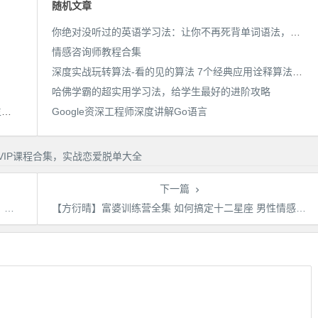
随机文章
你绝对没听过的英语学习法：让你不再死背单词语法，学上瘾！
情感咨询师教程合集
深度实战玩转算法-看的见的算法 7个经典应用诠释算法精髓
哈佛学霸的超实用学习法，给学生最好的进阶攻略
第十一期聊天训练营《高冷舞蹈系模特，我是如何女生主动表白+邀约的》
Google资深工程师深度讲解Go语言
下一篇
！
【方衍晴】富婆训练营全集 如何搞定十二星座 男性情感PUA课程恋爱学泡学解毒课